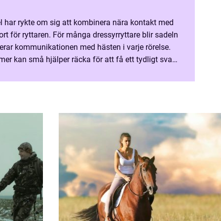
l har rykte om sig att kombinera nära kontakt med
 för ryttaren. För många dressyrryttare blir sadeln
terar kommunikationen med hästen i varje rörelse.
 kan små hjälper räcka för att få ett tydligt svar,
rygg får arbeta fritt och utan onödig...