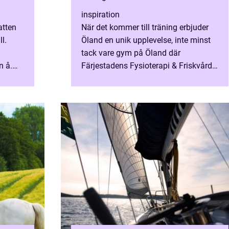
inspiration
atten
När det kommer till träning erbjuder
l.
Öland en unik upplevelse, inte minst
.
tack vare gym på Öland där
n å.
Färjestadens Fysioterapi & Friskvård
spelar en centra...