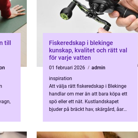
 till
Fiskeredskap i blekinge
kunskap, kvalitet och rätt val
för varje vatten
son
01 februari 2026
admin
inspiration
n
Att välja rätt fiskeredskap i Blekinge
handlar om mer än att bara köpa ett
vagn,
spö eller ett nät. Kustlandskapet
bjuder på bräckt hav, skärgård, åar
och sjöar och varje miljö ställer sina
krav på utrustni...