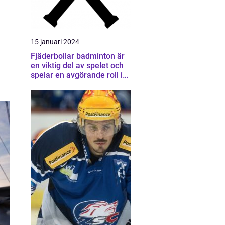
15 januari 2024
Fjäderbollar badminton är
en viktig del av spelet och
spelar en avgörande roll i
att säkerställa en
utmanande och spännande
match för spelarna