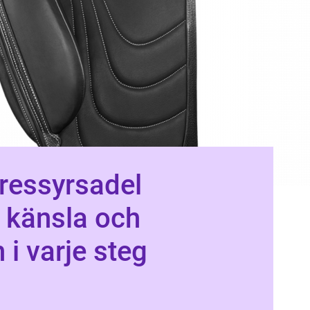
ressyrsadel
, känsla och
 i varje steg