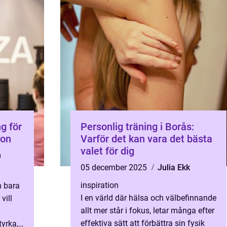
g för
Personlig träning i Borås:
ion
Varför det kan vara det bästa
valet för dig
n
05 december 2025
Julia Ekk
inspiration
n bara
I en värld där hälsa och välbefinnande
vill
allt mer står i fokus, letar många efter
effektiva sätt att förbättra sin fysik
yrka,