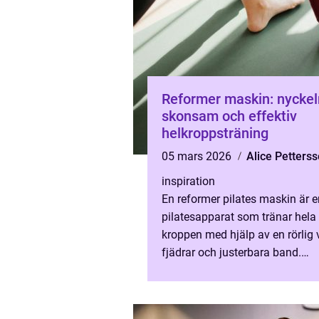
Reformer maskin: nyckeln
skonsam och effektiv
helkroppsträning
05 mars 2026
Alice Petters
inspiration
En reformer pilates maskin är e
pilatesapparat som tränar hela
kroppen med hjälp av en rörlig 
fjädrar och justerbara band.
Maskinen ger ett kontrollerat
motstånd ...