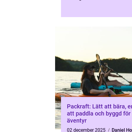
kondition och gemenska...
Packraft: Lätt att bära, e
att paddla och byggd för
äventyr
02 december 2025
Daniel H