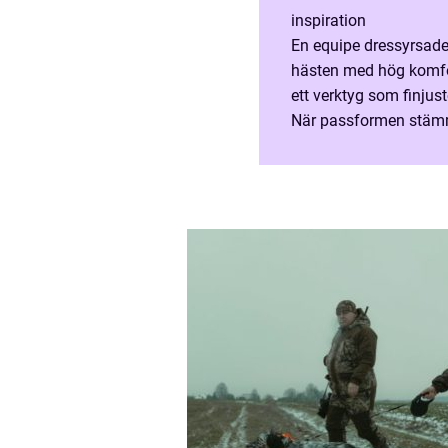
inspiration
En equipe dressyrsade
hästen med hög komfort
ett verktyg som finjus
När passformen stämmer
samtidigt som hästens 