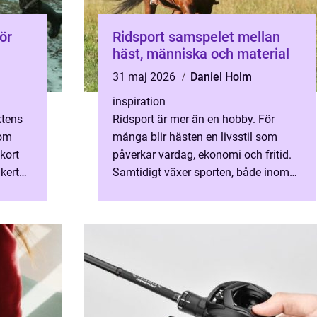
ör
Ridsport samspelet mellan
häst, människa och material
31 maj 2026
Daniel Holm
inspiration
ktens
Ridsport är mer än en hobby. För
som
många blir hästen en livsstil som
tkort
påverkar vardag, ekonomi och fritid.
kert
Samtidigt växer sporten, både inom
traditionell ridning och trav, liksom
inom nya uttryck som ho...