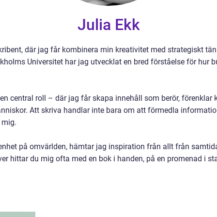
Julia Ekk
kribent, där jag får kombinera min kreativitet med strategiskt 
lms Universitet har jag utvecklat en bred förståelse för hur b
ar en central roll – där jag får skapa innehåll som berör, förenk
niskor. Att skriva handlar inte bara om att förmedla informatio
 mig.
het på omvärlden, hämtar jag inspiration från allt från samtida
er hittar du mig ofta med en bok i handen, på en promenad i sta