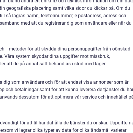
r är bland andra ett unikt ID och teknisk information om din dato
 din geografiska placering samt vilka sidor du klickar på. Om du
ärtill så lagras namn, telefonnummer, e-postadress, adress och
 i samband med att du registrerar dig som användare eller när du
och –metoder för att skydda dina personuppgifter från oönskad
. Våra system skyddar dina uppgifter mot missbruk,
eller att de på annat sätt behandlas i strid med lagen.
era dig som användare och för att endast visa annonser som är
 köp och betalningar samt för att kunna leverera de tjänster du ha
 används dessutom för att optimera vår service och innehållet p
dvändigt för att tillhandahålla de tjänster du önskar. Uppgiftern
tersom vi lagrar olika typer av data för olika ändamål varierar