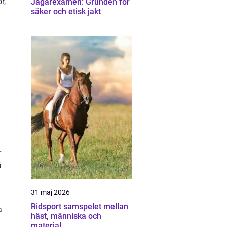
r,
Jägarexamen: Grunden för
säker och etisk jakt
r
å
31 maj 2026
Ridsport samspelet mellan
a
häst, människa och
material