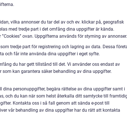
ifterna.
n, vilka annonser du tar del av och ev. klickar på, geografisk
elas med tredje part i det omfång dina uppgifter är kända.
r ”Cookies” ovan. Uppgifterna används för styrning av annonser
om tredje part för registrering och lagring av data. Dessa föret
a och får inte använda dina uppgifter i eget syfte.
mfång du har gett tillstånd till det. Vi använder oss endast av
er som kan garantera säker behandling av dina uppgifter.
till dina personuppgifter, begära rättelse av dina uppgifter samt i
as, och du kan när som helst återkalla ditt samtycke till framtidi
fter. Kontakta oss i så fall genom att sända e-post till
ver vår behandling av dina uppgifter har du rätt att kontakta