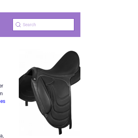
er
om
ies
a,