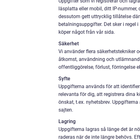
Uppgifter som vi registrerar och lagra
läsplatta eller mobil, ditt IP-nummer,
dessutom gett uttrycklig tillåtelse d
betalningsuppgifter. Det sker i regel
köper något från vår sida.
Säkerhet
Vi använder flera säkerhetstekniker 
åtkomst, användning och utlämnande
offentliggörelse, förlust, förringelse 
Syfte
Uppgifterna används för att identifi
relevanta för dig, att registrera dina
önskat, t.ex. nyhetsbrev. Uppgifterna
sajten.
Lagring
Uppgifterna lagras så länge det är nö
raderas när de inte längre behövs. Ef