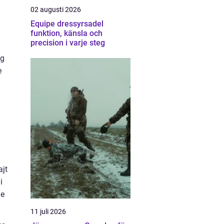
02 augusti 2026
Equipe dressyrsadel
funktion, känsla och
precision i varje steg
ig
e
ajt
i
de
11 juli 2026