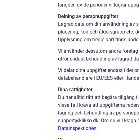
längden av de perioder vi lagrar uppg
Delning av personuppgifter
Lagrad data om din användning av sida
placering, kön och åldersgrupp etc. d
Upplysning om tredje part finns unde
Vi använder dessutom andra företag s
utför endast behandling av lagrad dat
Vi delar dina uppgifter endast i det o
databehandlare i EU/EES eller i länd
Dina rättigheter
Du har alltid rätt att begära tillgång 
vissa fall kräva att uppgifterna rader
lagring och behandling av personuppgi
support@klikko.dk. Om du vill klaga ö
Datainspektionen
.