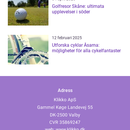
Golfresor Skåne: ultimata
upplevelser i söder
12 februari 2025
Utforska cyklar Åsarna:
möjligheter för alla cykelfantaster
Adress
web:
www.klikko.dk