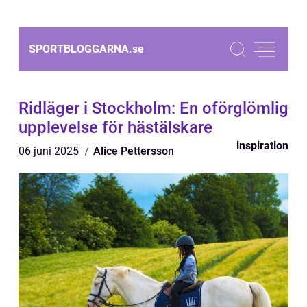
SPORTBLOGGARNA.
se
Ridläger i Stockholm: En oförglömlig
upplevelse för hästälskare
inspiration
06 juni 2025
Alice Pettersson