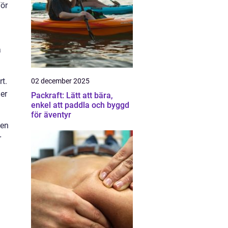
för
a
t.
02 december 2025
er
Packraft: Lätt att bära,
enkel att paddla och byggd
för äventyr
 en
r