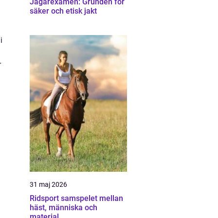
Jägarexamen: Grunden för
säker och etisk jakt
i
r
31 maj 2026
Ridsport samspelet mellan
häst, människa och
material