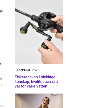
ge
h
01 februari 2026
Fiskeredskap i blekinge
s
kunskap, kvalitet och rätt
ial
val för varje vatten
och