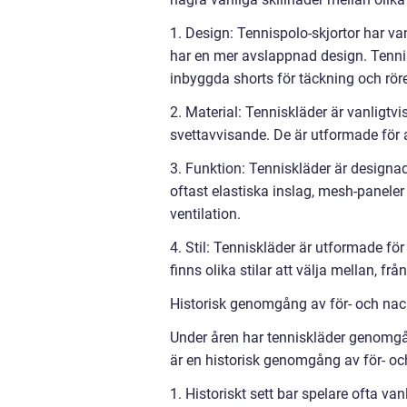
1. Design: Tennispolo-skjortor har va
har en mer avslappnad design. Tennisr
inbyggda shorts för täckning och röre
2. Material: Tenniskläder är vanligtv
svettavvisande. De är utformade för a
3. Funktion: Tenniskläder är designad
oftast elastiska inslag, mesh-paneler
ventilation.
4. Stil: Tenniskläder är utformade fö
finns olika stilar att välja mellan, f
Historisk genomgång av för- och nack
Under åren har tenniskläder genomgåt
är en historisk genomgång av för- oc
1. Historiskt sett bar spelare ofta va