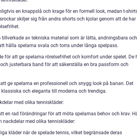
nligtvis en knappslå och krage för en formell look, medan t-shirt
ockar skiljer sig från andra shorts och kjolar genom att de har
lsefrihet.
is tillverkade av tekniska material som är lätta, andningsbara och
tt hålla spelarna svala och torra under långa spelpass.
e för att ge spelarna rörelsefrihet och komfort under spelet. De 
 och justerbara band för att säkerställa en bra passform och
r att ge spelarna en professionell och snygg look på banan. Det
rån klassiska och eleganta till moderna och trendiga.
delar med olika tenniskläder:
t en rad förändringar för att möta spelarnas behov och krav. H
h nackdelar med olika tenniskläder:
nliga kläder när de spelade tennis, vilket begränsade deras