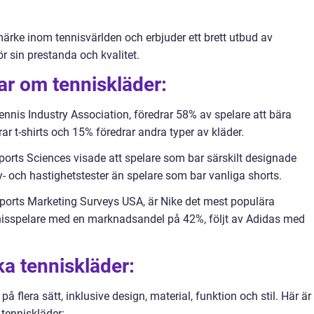
märke inom tennisvärlden och erbjuder ett brett utbud av
r sin prestanda och kvalitet.
ar om tenniskläder:
ennis Industry Association, föredrar 58% av spelare att bära
r t-shirts och 15% föredrar andra typer av kläder.
Sports Sciences visade att spelare som bar särskilt designade
ty- och hastighetstester än spelare som bar vanliga shorts.
Sports Marketing Surveys USA, är Nike det mest populära
nisspelare med en marknadsandel på 42%, följt av Adidas med
ka tenniskläder:
på flera sätt, inklusive design, material, funktion och stil. Här är
 tenniskläder: