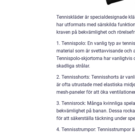
Tenniskläder är specialdesignade klä
har utformats med särskilda funktione
kraven på bekvämlighet och rörelsefri
1. Tennispolo: En vanlig typ av tennis
material som är svettavvisande och a
Tennispolo-skjortorna har vanligtvis
skadliga strålar.
2. Tennisshorts: Tennisshorts är vanli
är ofta utrustade med elastiska mid
mesh-paneler för att öka ventilatione
3. Tennisrock: Många kvinnliga spelar
bekvämlighet på banan. Dessa rockar ä
för att säkerställa täckning under spe
4. Tennisstrumpor: Tennisstrumpor är 