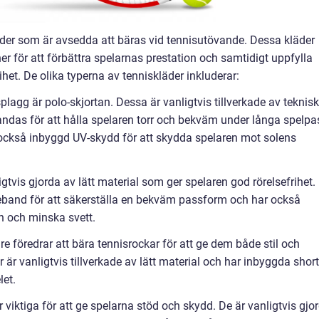
der som är avsedda att bäras vid tennisutövande. Dessa kläder
r för att förbättra spelarnas prestation och samtidigt uppfylla
het. De olika typerna av tenniskläder inkluderar:
plagg är polo-skjortan. Dessa är vanligtvis tillverkade av teknis
ndas för att hålla spelaren torr och bekväm under långa spelpa
 också inbyggd UV-skydd för att skydda spelaren mot solens
gtvis gjorda av lätt material som ger spelaren god rörelsefrihet.
jeband för att säkerställa en bekväm passform och har också
n och minska svett.
e föredrar att bära tennisrockar för att ge dem både stil och
r vanligtvis tillverkade av lätt material och har inbyggda shor
let.
viktiga för att ge spelarna stöd och skydd. De är vanligtvis gjo