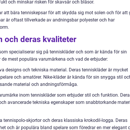
fukt och minskar risken för skavsår och blåsor.
 att bära tenniskepsar för att skydda sig mot solen och för att 
r är oftast tillverkade av andningsbar polyester och har
form.
 och deras kvaliteter
som specialiserar sig på tenniskläder och som är kända för sin
 av de mest populära varumärkena och vad de erbjuder:
tiva designs och tekniska material. Deras tenniskläder är mycket
pelare och amatörer. Nike-kläder är kända för sin snygga stil oc
isande material och andningsförmåga.
varumärke inom tenniskläder som erbjuder stil och funktion. Dera
et och avancerade tekniska egenskaper som snabbtorkande mater
na tennispolo-skjortor och deras klassiska krokodil-logga. Deras
het och är populära bland spelare som föredrar en mer elegant 