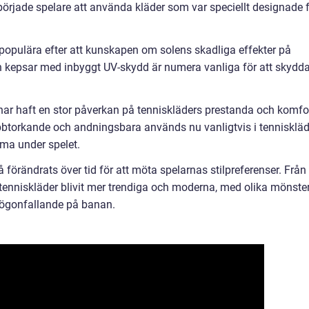
började spelare att använda kläder som var speciellt designade 
 populära efter att kunskapen om solens skadliga effekter på
h kepsar med inbyggt UV-skydd är numera vanliga för att skydd
 har haft en stor påverkan på tenniskläders prestanda och komfor
bbtorkande och andningsbara används nu vanligtvis i tenniskläd
äma under spelet.
 förändrats över tid för att möta spelarnas stilpreferenser. Från
 tenniskläder blivit mer trendiga och moderna, med olika mönste
 iögonfallande på banan.