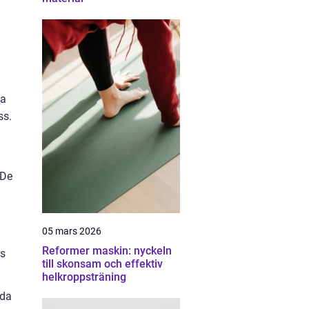
ka
ss.
 De
05 mars 2026
Reformer maskin: nyckeln
ts
till skonsam och effektiv
helkroppsträning
rda