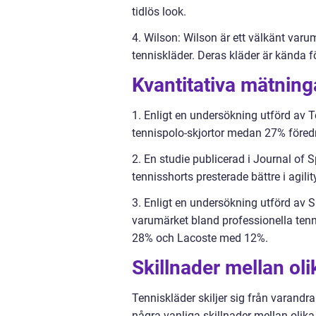
tidlös look.
4. Wilson: Wilson är ett välkänt varu
tenniskläder. Deras kläder är kända fö
Kvantitativa mätning
1. Enligt en undersökning utförd av T
tennispolo-skjortor medan 27% föredra
2. En studie publicerad i Journal of 
tennisshorts presterade bättre i agili
3. Enligt en undersökning utförd av 
varumärket bland professionella ten
28% och Lacoste med 12%.
Skillnader mellan oli
Tenniskläder skiljer sig från varandra 
några vanliga skillnader mellan olika