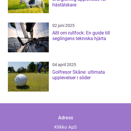
hästälskare
02 juni 2025
Allt om rullfock: En guide till
seglingens tekniska hjärta
04 april 2025
Golfresor Skåne: ultimata
upplevelser i söder
Adress