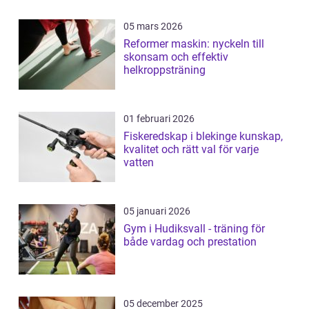
05 mars 2026
Reformer maskin: nyckeln till
skonsam och effektiv
helkroppsträning
01 februari 2026
Fiskeredskap i blekinge kunskap,
kvalitet och rätt val för varje
vatten
05 januari 2026
Gym i Hudiksvall - träning för
både vardag och prestation
05 december 2025