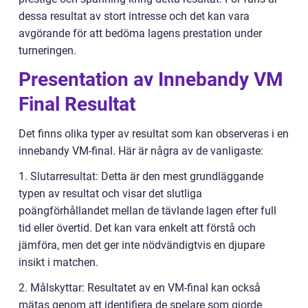
dessa resultat av stort intresse och det kan vara
avgörande för att bedöma lagens prestation under
turneringen.
Presentation av Innebandy VM
Final Resultat
Det finns olika typer av resultat som kan observeras i en
innebandy VM-final. Här är några av de vanligaste:
1. Slutarresultat: Detta är den mest grundläggande
typen av resultat och visar det slutliga
poängförhållandet mellan de tävlande lagen efter full
tid eller övertid. Det kan vara enkelt att förstå och
jämföra, men det ger inte nödvändigtvis en djupare
insikt i matchen.
2. Målskyttar: Resultatet av en VM-final kan också
mätas genom att identifiera de spelare som gjorde