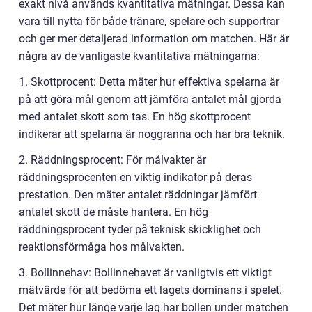
exakt nivå används kvantitativa mätningar. Dessa kan
vara till nytta för både tränare, spelare och supportrar
och ger mer detaljerad information om matchen. Här är
några av de vanligaste kvantitativa mätningarna:
1. Skottprocent: Detta mäter hur effektiva spelarna är
på att göra mål genom att jämföra antalet mål gjorda
med antalet skott som tas. En hög skottprocent
indikerar att spelarna är noggranna och har bra teknik.
2. Räddningsprocent: För målvakter är
räddningsprocenten en viktig indikator på deras
prestation. Den mäter antalet räddningar jämfört
antalet skott de måste hantera. En hög
räddningsprocent tyder på teknisk skicklighet och
reaktionsförmåga hos målvakten.
3. Bollinnehav: Bollinnehavet är vanligtvis ett viktigt
mätvärde för att bedöma ett lagets dominans i spelet.
Det mäter hur länge varje lag har bollen under matchen