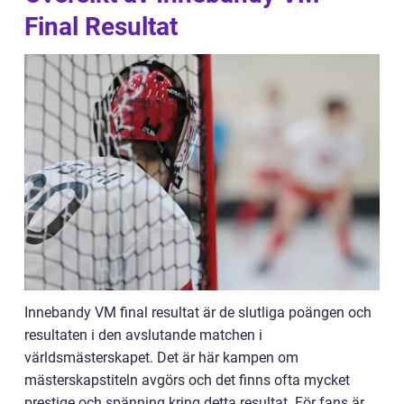
Final Resultat
Innebandy VM final resultat är de slutliga poängen och
resultaten i den avslutande matchen i
världsmästerskapet. Det är här kampen om
mästerskapstiteln avgörs och det finns ofta mycket
prestige och spänning kring detta resultat. För fans är