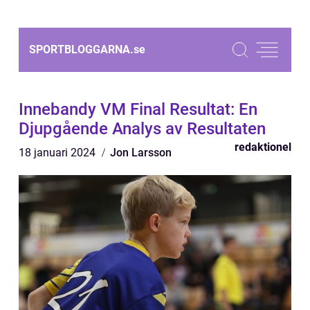
SPORTBLOGGARNA.
se
Innebandy VM Final Resultat: En
Djupgående Analys av Resultaten
redaktionel
18 januari 2024
Jon Larsson