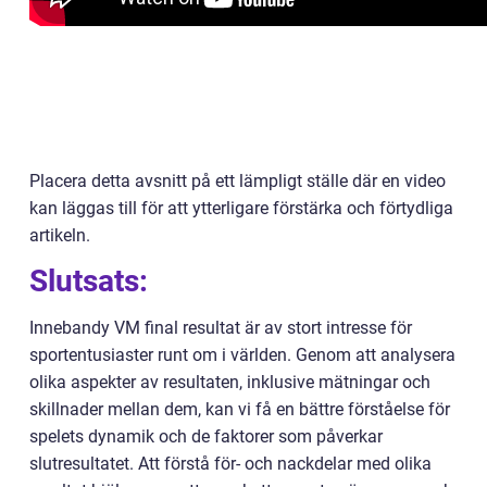
Placera detta avsnitt på ett lämpligt ställe där en video
kan läggas till för att ytterligare förstärka och förtydliga
artikeln.
Slutsats:
Innebandy VM final resultat är av stort intresse för
sportentusiaster runt om i världen. Genom att analysera
olika aspekter av resultaten, inklusive mätningar och
skillnader mellan dem, kan vi få en bättre förståelse för
spelets dynamik och de faktorer som påverkar
slutresultatet. Att förstå för- och nackdelar med olika