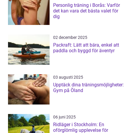
Personlig träning i Borås: Varför
det kan vara det bästa valet för
dig
02 december 2025
Packraft: Lätt att bära, enkel att
paddla och byggd för äventyr
03 augusti 2025
Upptäck dina träningsmöjligheter:
Gym på Öland
06 juni 2025
Ridläger i Stockholm: En
oförglömlig upplevelse för