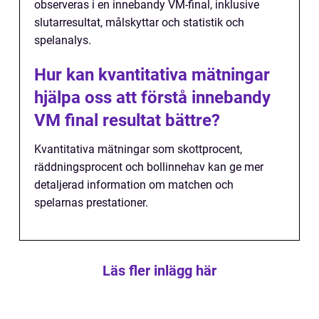
observeras i en innebandy VM-final, inklusive
slutarresultat, målskyttar och statistik och
spelanalys.
Hur kan kvantitativa mätningar
hjälpa oss att förstå innebandy
VM final resultat bättre?
Kvantitativa mätningar som skottprocent,
räddningsprocent och bollinnehav kan ge mer
detaljerad information om matchen och
spelarnas prestationer.
Läs fler inlägg här