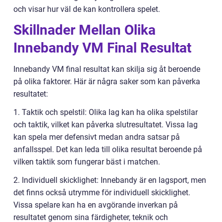
och visar hur väl de kan kontrollera spelet.
Skillnader Mellan Olika
Innebandy VM Final Resultat
Innebandy VM final resultat kan skilja sig åt beroende
på olika faktorer. Här är några saker som kan påverka
resultatet:
1. Taktik och spelstil: Olika lag kan ha olika spelstilar
och taktik, vilket kan påverka slutresultatet. Vissa lag
kan spela mer defensivt medan andra satsar på
anfallsspel. Det kan leda till olika resultat beroende på
vilken taktik som fungerar bäst i matchen.
2. Individuell skicklighet: Innebandy är en lagsport, men
det finns också utrymme för individuell skicklighet.
Vissa spelare kan ha en avgörande inverkan på
resultatet genom sina färdigheter, teknik och