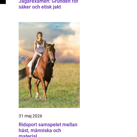
Jägarexamen: Grunden för
säker och etisk jakt
31 maj 2026
Ridsport samspelet mellan
häst, människa och
material