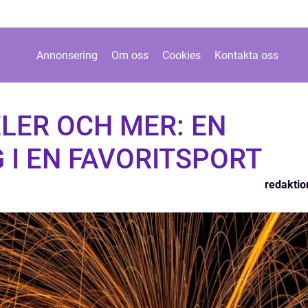
Annonsering
Om oss
Cookies
Kontakta oss
LER OCH MER: EN
 I EN FAVORITSPORT
redaktio