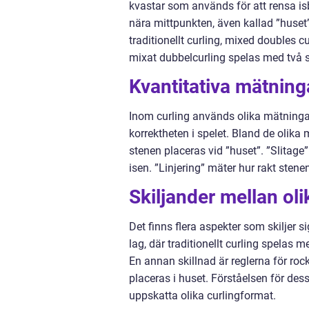
kvastar som används för att rensa is
nära mittpunkten, även kallad ”huset”,
traditionellt curling, mixed doubles cu
mixat dubbelcurling spelas med två sp
Kvantitativa mätning
Inom curling används olika mätningar
korrektheten i spelet. Bland de olik
stenen placeras vid ”huset”. ”Slitage”
isen. ”Linjering” mäter hur rakt sten
Skiljander mellan ol
Det finns flera aspekter som skiljer s
lag, där traditionellt curling spelas
En annan skillnad är reglerna för rock
placeras i huset. Förståelsen för des
uppskatta olika curlingformat.