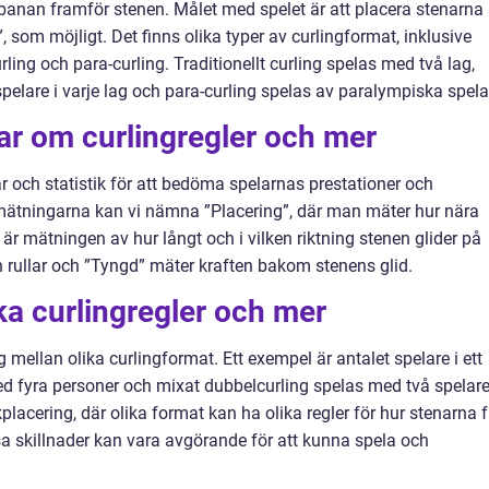
banan framför stenen. Målet med spelet är att placera stenarna
 som möjligt. Det finns olika typer av curlingformat, inklusive
rling och para-curling. Traditionellt curling spelas med två lag,
elare i varje lag och para-curling spelas av paralympiska spela
ar om curlingregler och mer
 och statistik för att bedöma spelarnas prestationer och
a mätningarna kan vi nämna ”Placering”, där man mäter hur nära
 är mätningen av hur långt och i vilken riktning stenen glider på
en rullar och ”Tyngd” mäter kraften bakom stenens glid.
ika curlingregler och mer
ig mellan olika curlingformat. Ett exempel är antalet spelare i ett
 med fyra personer och mixat dubbelcurling spelas med två spelare
placering, där olika format kan ha olika regler för hur stenarna f
sa skillnader kan vara avgörande för att kunna spela och