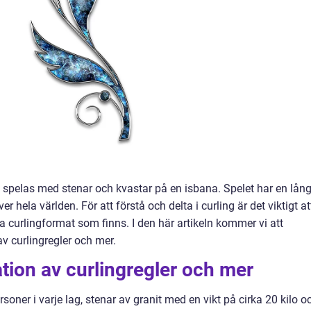
m spelas med stenar och kvastar på en isbana. Spelet har en lån
er hela världen. För att förstå och delta i curling är det viktigt at
ka curlingformat som finns. I den här artikeln kommer vi att
av curlingregler och mer.
ion av curlingregler och mer
rsoner i varje lag, stenar av granit med en vikt på cirka 20 kilo o