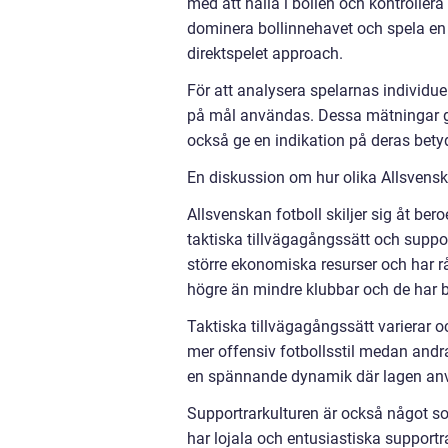
med att hålla i bollen och kontrollera 
dominera bollinnehavet och spela en 
direktspelet approach.
För att analysera spelarnas individue
på mål användas. Dessa mätningar ger
också ge en indikation på deras bety
En diskussion om hur olika Allsvenska
Allsvenskan fotboll skiljer sig åt be
taktiska tillvägagångssätt och suppo
större ekonomiska resurser och har råd
högre än mindre klubbar och de har b
Taktiska tillvägagångssätt varierar o
mer offensiv fotbollsstil medan andra 
en spännande dynamik där lagen anv
Supportrarkulturen är också något som
har lojala och entusiastiska suppor