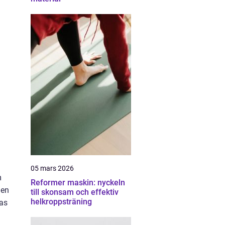
a
05 mars 2026
m
Reformer maskin: nyckeln
gen
till skonsam och effektiv
helkroppsträning
ras