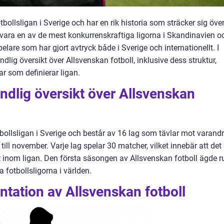
bollsligan i Sverige och har en rik historia som sträcker sig öve
t vara en av de mest konkurrenskraftiga ligorna i Skandinavien o
lare som har gjort avtryck både i Sverige och internationellt. I
dlig översikt över Allsvenskan fotboll, inklusive dess struktur,
r som definierar ligan.
ndlig översikt över Allsvenskan
bollsligan i Sverige och består av 16 lag som tävlar mot varand
 till november. Varje lag spelar 30 matcher, vilket innebär att det
tet inom ligan. Den första säsongen av Allsvenskan fotboll ägde 
ta fotbollsligorna i världen.
tation av Allsvenskan fotboll