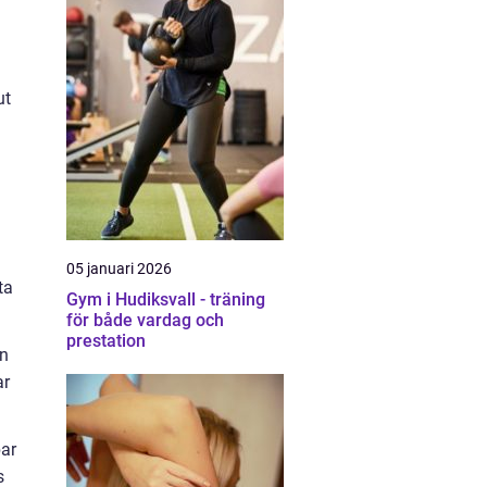
ut
05 januari 2026
ta
Gym i Hudiksvall - träning
för både vardag och
prestation
en
ar
bar
s