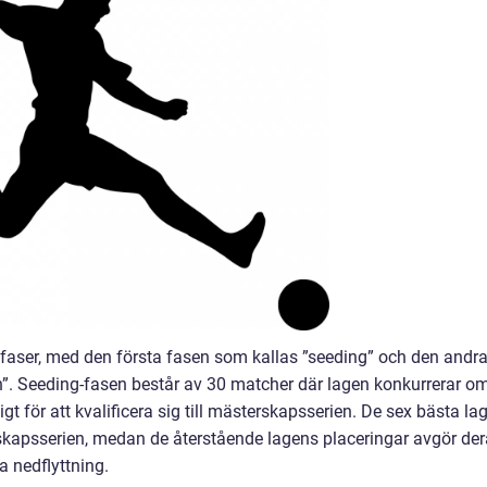
å faser, med den första fasen som kallas ”seeding” och den andr
”. Seeding-fasen består av 30 matcher där lagen konkurrerar o
 för att kvalificera sig till mästerskapsserien. De sex bästa la
erskapsserien, medan de återstående lagens placeringar avgör de
a nedflyttning.