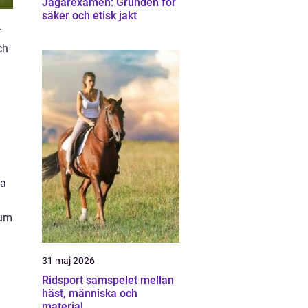
Jägarexamen: Grunden för
säker och etisk jakt
r
ch
ra
rum
31 maj 2026
Ridsport samspelet mellan
häst, människa och
material