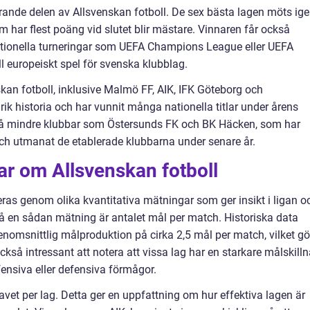
nde delen av Allsvenskan fotboll. De sex bästa lagen möts ige
om har flest poäng vid slutet blir mästare. Vinnaren får också
rnationella turneringar som UEFA Champions League eller UEFA
ll europeiskt spel för svenska klubblag.
nskan fotboll, inklusive Malmö FF, AIK, IFK Göteborg och
rik historia och har vunnit många nationella titlar under årens
kså mindre klubbar som Östersunds FK och BK Häcken, som har
ch utmanat de etablerade klubbarna under senare år.
ar om Allsvenskan fotboll
ras genom olika kvantitativa mätningar som ger insikt i ligan o
på en sådan mätning är antalet mål per match. Historiska data
genomsnittlig målproduktion på cirka 2,5 mål per match, vilket gö
r också intressant att notera att vissa lag har en starkare målskill
fensiva eller defensiva förmågor.
vet per lag. Detta ger en uppfattning om hur effektiva lagen är