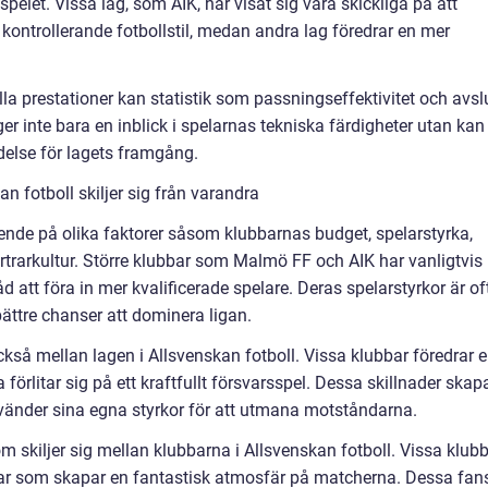
spelet. Vissa lag, som AIK, har visat sig vara skickliga på att
kontrollerande fotbollstil, medan andra lag föredrar en mer
lla prestationer kan statistik som passningseffektivitet och avsl
 inte bara en inblick i spelarnas tekniska färdigheter utan kan
delse för lagets framgång.
n fotboll skiljer sig från varandra
roende på olika faktorer såsom klubbarnas budget, spelarstyrka,
rtrarkultur. Större klubbar som Malmö FF och AIK har vanligtvis
 att föra in mer kvalificerade spelare. Deras spelarstyrkor är of
ättre chanser att dominera ligan.
ckså mellan lagen i Allsvenskan fotboll. Vissa klubbar föredrar 
förlitar sig på ett kraftfullt försvarsspel. Dessa skillnader skap
änder sina egna styrkor för att utmana motståndarna.
 skiljer sig mellan klubbarna i Allsvenskan fotboll. Vissa klub
trar som skapar en fantastisk atmosfär på matcherna. Dessa fan