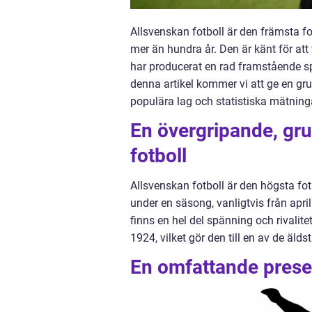
Allsvenskan fotboll är den främsta fot
mer än hundra år. Den är känt för at
har producerat en rad framstående spe
denna artikel kommer vi att ge en grun
populära lag och statistiska mätninga
En övergripande, gru
fotboll
Allsvenskan fotboll är den högsta fot
under en säsong, vanligtvis från april
finns en hel del spänning och rivali
1924, vilket gör den till en av de älds
En omfattande presen