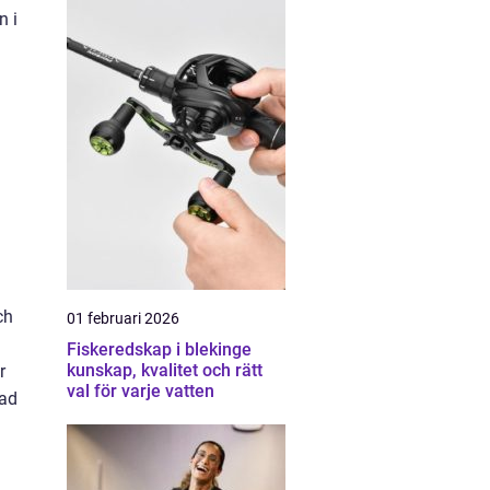
n i
ch
01 februari 2026
Fiskeredskap i blekinge
kunskap, kvalitet och rätt
r
val för varje vatten
nad