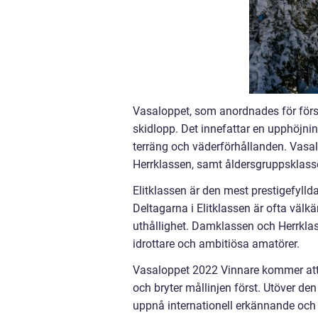
Vasaloppet, som anordnades för först
skidlopp. Det innefattar en upphöjn
terräng och väderförhållanden. Vasalo
Herrklassen, samt åldersgruppsklas
Elitklassen är den mest prestigefylld
Deltagarna i Elitklassen är ofta vä
uthållighet. Damklassen och Herrklas
idrottare och ambitiösa amatörer.
Vasaloppet 2022 Vinnare kommer att 
och bryter mållinjen först. Utöver den
uppnå internationell erkännande oc