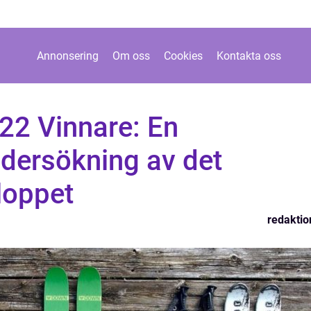
Annonsering
Om oss
Cookies
Kontakta oss
22 Vinnare: En
dersökning av det
 loppet
redaktio