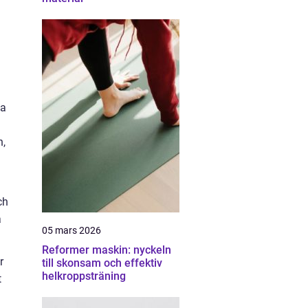
da
n,
ch
a
05 mars 2026
Reformer maskin: nyckeln
r
till skonsam och effektiv
helkroppsträning
t