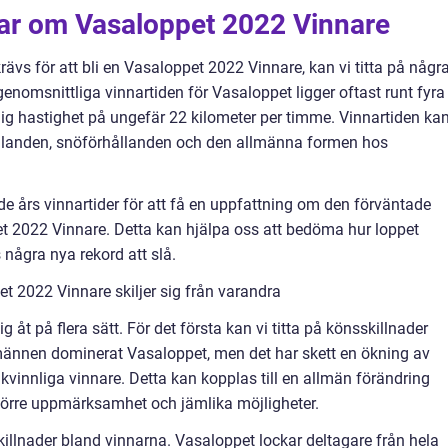
gar om Vasaloppet 2022 Vinnare
rävs för att bli en Vasaloppet 2022 Vinnare, kan vi titta på någr
enomsnittliga vinnartiden för Vasaloppet ligger oftast runt fyra
ig hastighet på ungefär 22 kilometer per timme. Vinnartiden ka
ållanden, snöförhållanden och den allmänna formen hos
 års vinnartider för att få en uppfattning om den förväntade
et 2022 Vinnare. Detta kan hjälpa oss att bedöma hur loppet
 några nya rekord att slå.
t 2022 Vinnare skiljer sig från varandra
 åt på flera sätt. För det första kan vi titta på könsskillnader
 männen dominerat Vasaloppet, men det har skett en ökning av
vinnliga vinnare. Detta kan kopplas till en allmän förändring
större uppmärksamhet och jämlika möjligheter.
killnader bland vinnarna. Vasaloppet lockar deltagare från hela