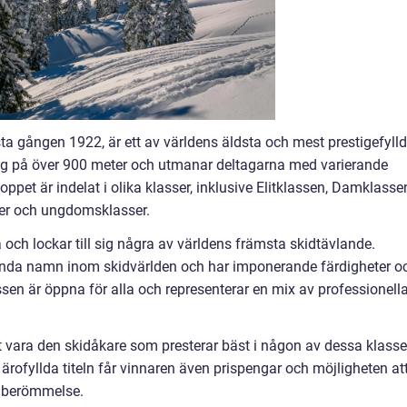
a gången 1922, är ett av världens äldsta och mest prestigefyll
ing på över 900 meter och utmanar deltagarna med varierande
ppet är indelat i olika klasser, inklusive Elitklassen, Damklasse
ser och ungdomsklasser.
a och lockar till sig några av världens främsta skidtävlande.
lkända namn inom skidvärlden och har imponerande färdigheter o
sen är öppna för alla och representerar en mix av professionell
vara den skidåkare som presterar bäst i någon av dessa klasse
 ärofyllda titeln får vinnaren även prispengar och möjligheten at
h berömmelse.