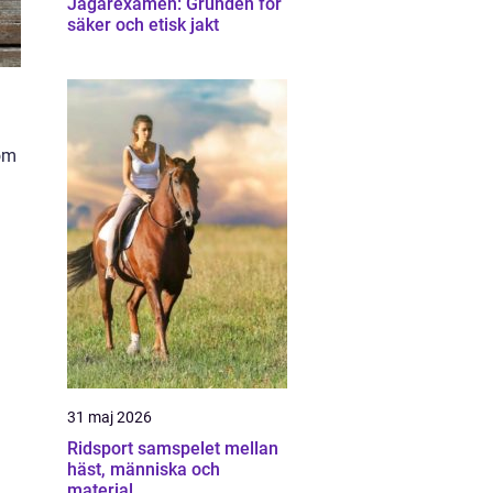
Jägarexamen: Grunden för
säker och etisk jakt
nom
31 maj 2026
Ridsport samspelet mellan
häst, människa och
material