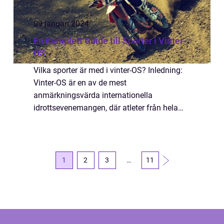
09 januari 2024
En Komplett Guide till Sporter i Vinter-
OS
Vilka sporter är med i vinter-OS? Inledning:
Vinter-OS är en av de mest
anmärkningsvärda internationella
idrottsevenemangen, där atleter från hela
världen tävlar i olika sporter. Denna artikel
ger en djupgående översikt över vilka sporter
som är med ...
1
2
3
…
11