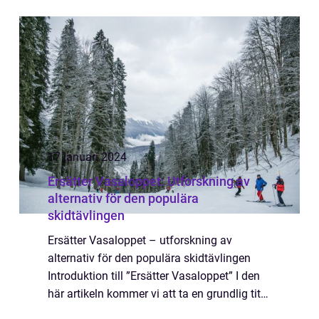
som ägde rum på All England Lawn Tennis
and Croquet Club i London. Denna årli...
17 januari 2024
Ersätter Vasaloppet: Utforskning av
alternativ för den populära
skidtävlingen
Ersätter Vasaloppet – utforskning av
alternativ för den populära skidtävlingen
Introduktion till ”Ersätter Vasaloppet” I den
här artikeln kommer vi att ta en grundlig titt
på olika alternativ till det ikoniska