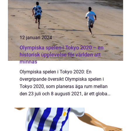
12 januari 2024
Olympiska spelen i Tokyo 2020 – en
historisk upplevelse för världen att
minnas
Olympiska spelen i Tokyo 2020: En
övergripande översikt Olympiska spelen i
Tokyo 2020, som planeras äga rum mellan
den 23 juli och 8 augusti 2021, är ett globalt
evenemang som samlar atleter från hela
världen för att tävla i en rad olika sporter.
Det...