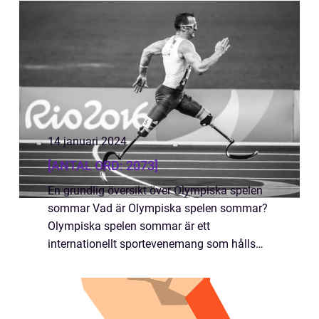
ge dig en grundlig översikt över tävl...
14 januari 2024
[ANTAL ORD: 2073]
En grundlig översikt över Olympiska spelen
sommar Vad är Olympiska spelen sommar?
Olympiska spelen sommar är ett
internationellt sportevenemang som hålls
vart fjärde år. Det är en av de mest
prestigefyllda och största
sportevenemangen i världen, där ...