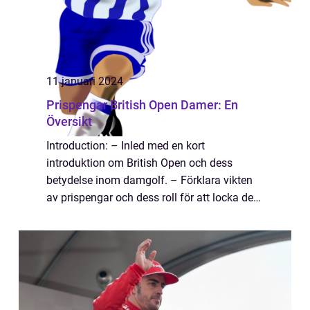
11 januari 2024
Prispengar British Open Damer: En
Översikt
Introduction: – Inled med en kort
introduktion om British Open och dess
betydelse inom damgolf. – Förklara vikten
av prispengar och dess roll för att locka de
bästa spelarna. Prispengar British Open
Damer Vad det är och dess Typer Definit...