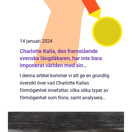
14 januari 2024
Charlotte Kalla, den framstående
svenska längdåkaren, har inte bara
imponerat världen med sin
skidåkningsteknik, utan även med sin
I denna artikel kommer vi att ge en grundlig
förmögenhet
översikt över vad Charlotte Kallas
förmögenhet innefattar, vilka olika typer av
förmögenhet som finns, samt analysera
kvantitativa mätningar och skillnaderna
mellan olika typer av förmögenhet.
Dessutom kom...