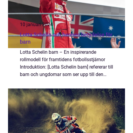
10 januari 2024
Lotta Schelin och hennes betydelse för
barn
Lotta Schelin barn – En inspirerande
rollmodell för framtidens fotbollsstjärnor
Introduktion: [Lotta Schelin barn] refererar till
barn och ungdomar som ser upp till den
framstående svenska fotbollsspelaren Lotta
Schelin som en inspirerande roll...