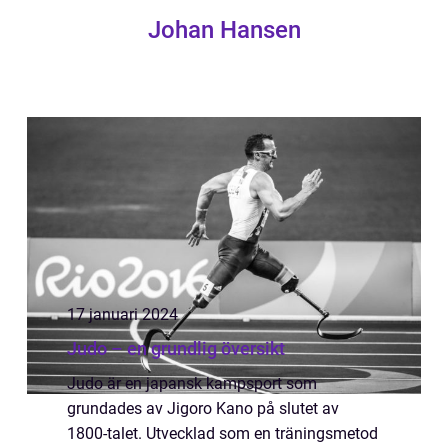
Johan Hansen
17 januari 2024
Judo – en grundlig översikt
Judo är en japansk kampsport som
grundades av Jigoro Kano på slutet av
1800-talet. Utvecklad som en träningsmetod