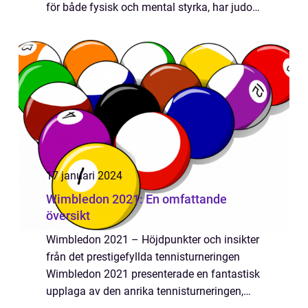
för både fysisk och mental styrka, har judo
sedan dess spridit sig över hela världen och
blivit en populär form av självförsvar och
fysi...
17 januari 2024
Wimbledon 2021: En omfattande
översikt
Wimbledon 2021 – Höjdpunkter och insikter
från det prestigefyllda tennisturneringen
Wimbledon 2021 presenterade en fantastisk
upplaga av den anrika tennisturneringen,