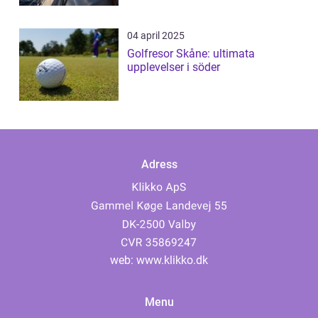
04 april 2025
Golfresor Skåne: ultimata
upplevelser i söder
Adress
web:
www.klikko.dk
Menu