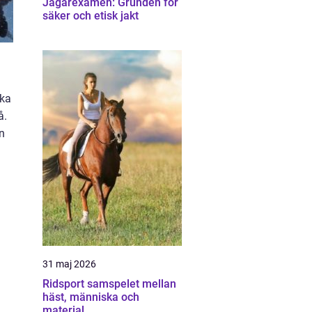
Jägarexamen: Grunden för
säker och etisk jakt
ska
å.
en
31 maj 2026
Ridsport samspelet mellan
häst, människa och
material