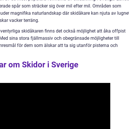
erade spår som sträcker sig över mil efter mil. Områden som
uder magnifika naturlandskap där skidåkare kan njuta av lugne
skar vacker terräng.
ventyrliga skidåkaren finns det också möjlighet att åka offpist
Med sina stora fjällmassiv och obegränsade möjligheter till
ömresmål för dem som älskar att ta sig utanför pisterna och
ar om Skidor i Sverige