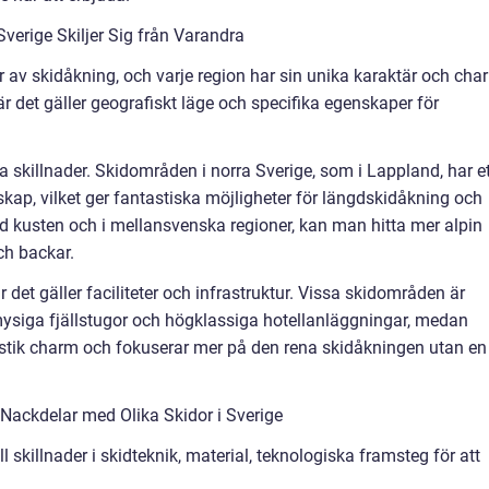
verige Skiljer Sig från Varandra
 av skidåkning, och varje region har sin unika karaktär och cha
r det gäller geografiskt läge och specifika egenskaper för
a skillnader. Skidområden i norra Sverige, som i Lappland, har e
skap, vilket ger fantastiska möjligheter för längdskidåkning och
id kusten och i mellansvenska regioner, kan man hitta mer alpin
ch backar.
r det gäller faciliteter och infrastruktur. Vissa skidområden är
mysiga fjällstugor och högklassiga hotellanläggningar, medan
tik charm och fokuserar mer på den rena skidåkningen utan en
Nackdelar med Olika Skidor i Sverige
ill skillnader i skidteknik, material, teknologiska framsteg för att