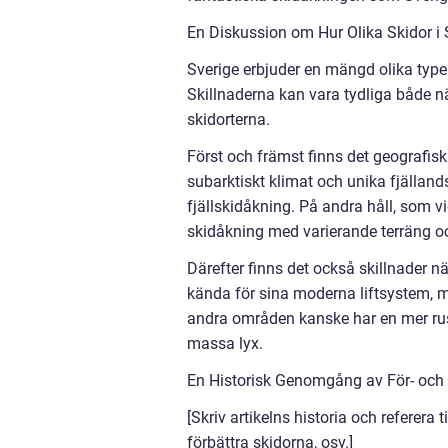
En Diskussion om Hur Olika Skidor i S
Sverige erbjuder en mängd olika typer
Skillnaderna kan vara tydliga både nä
skidorterna.
Först och främst finns det geografisk
subarktiskt klimat och unika fjälland
fjällskidåkning. På andra håll, som v
skidåkning med varierande terräng o
Därefter finns det också skillnader nä
kända för sina moderna liftsystem, 
andra områden kanske har en mer rus
massa lyx.
En Historisk Genomgång av För- och 
[Skriv artikelns historia och referera t
förbättra skidorna, osv.]