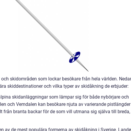
pår och skidområden som lockar besökare från hela världen. Neda
ära skiddestinationer och vilka typer av skidåkning de erbjuder:
alpina skidanläggningar som lämpar sig för både nybörjare och
älen och Vemdalen kan besökare njuta av varierande pistlängder
lt från branta backar för de som vill utmana sig själva till breda,
en av de mest populära formerna av skidåkning i Sverige. Lande