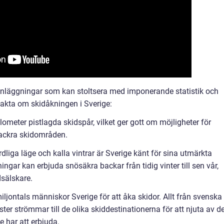
danläggningar som kan stoltsera med imponerande statistik och
fakta om skidåkningen i Sverige:
lometer pistlagda skidspår, vilket ger gott om möjligheter för
vackra skidområden.
dliga läge och kalla vintrar är Sverige känt för sina utmärkta
ar kan erbjuda snösäkra backar från tidig vinter till sen vår,
dsälskare.
iljontals människor Sverige för att åka skidor. Allt från svenska
rister strömmar till de olika skiddestinationerna för att njuta av d
 har att erbjuda.