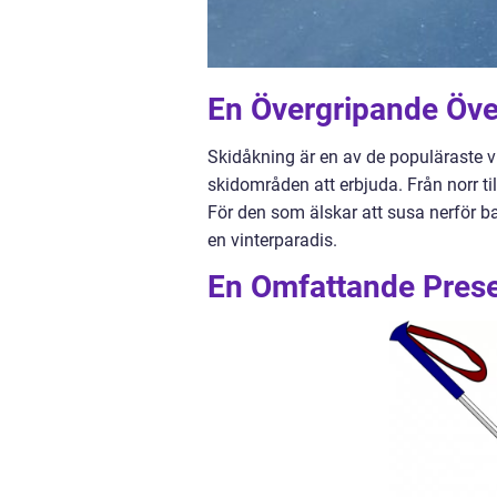
En Övergripande Över
Skidåkning är en av de populäraste vi
skidområden att erbjuda. Från norr til
För den som älskar att susa nerför ba
en vinterparadis.
En Omfattande Presen