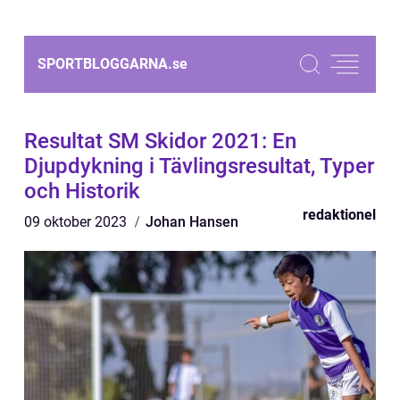
SPORTBLOGGARNA.
se
Resultat SM Skidor 2021: En
Djupdykning i Tävlingsresultat, Typer
och Historik
redaktionel
09 oktober 2023
Johan Hansen