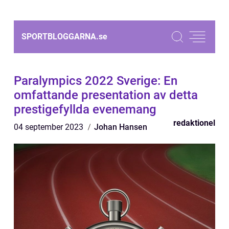
SPORTBLOGGARNA.
se
Paralympics 2022 Sverige: En
omfattande presentation av detta
prestigefyllda evenemang
redaktionel
04 september 2023
Johan Hansen