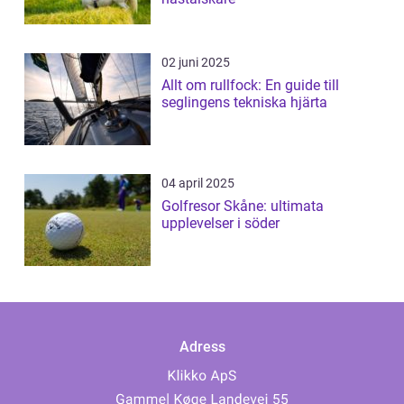
02 juni 2025
Allt om rullfock: En guide till
seglingens tekniska hjärta
04 april 2025
Golfresor Skåne: ultimata
upplevelser i söder
Adress