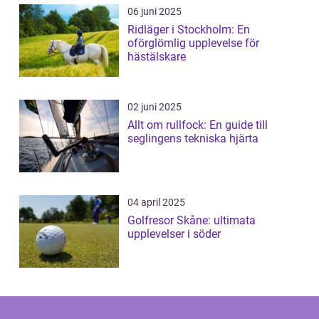
06 juni 2025
Ridläger i Stockholm: En
oförglömlig upplevelse för
hästälskare
02 juni 2025
Allt om rullfock: En guide till
seglingens tekniska hjärta
04 april 2025
Golfresor Skåne: ultimata
upplevelser i söder