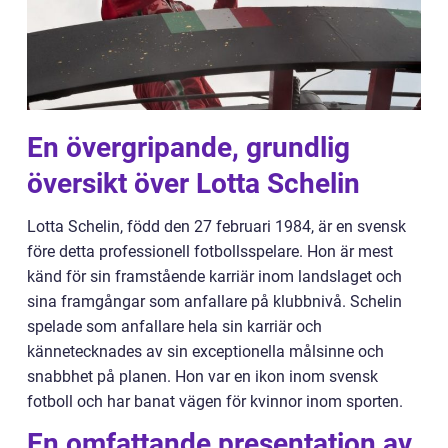
En övergripande, grundlig
översikt över Lotta Schelin
Lotta Schelin, född den 27 februari 1984, är en svensk
före detta professionell fotbollsspelare. Hon är mest
känd för sin framstående karriär inom landslaget och
sina framgångar som anfallare på klubbnivå. Schelin
spelade som anfallare hela sin karriär och
kännetecknades av sin exceptionella målsinne och
snabbhet på planen. Hon var en ikon inom svensk
fotboll och har banat vägen för kvinnor inom sporten.
En omfattande presentation av