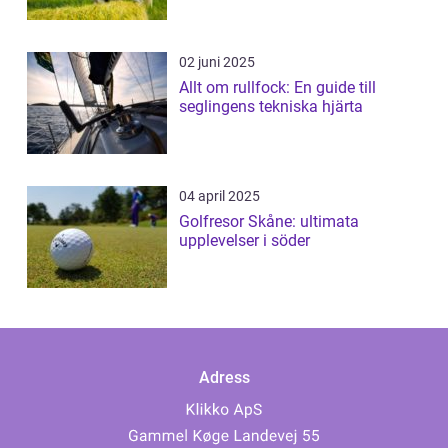
02 juni 2025
Allt om rullfock: En guide till
seglingens tekniska hjärta
04 april 2025
Golfresor Skåne: ultimata
upplevelser i söder
Adress