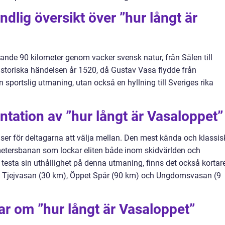
dlig översikt över ”hur långt är
ande 90 kilometer genom vacker svensk natur, från Sälen till
historiska händelsen år 1520, då Gustav Vasa flydde från
 sportslig utmaning, utan också en hyllning till Sveriges rika
tation av ”hur långt är Vasaloppet”
nser för deltagarna att välja mellan. Den mest kända och klassis
ometersbanan som lockar eliten både inom skidvärlden och
 testa sin uthållighet på denna utmaning, finns det också kortar
), Tjejvasan (30 km), Öppet Spår (90 km) och Ungdomsvasan (9
ar om ”hur långt är Vasaloppet”