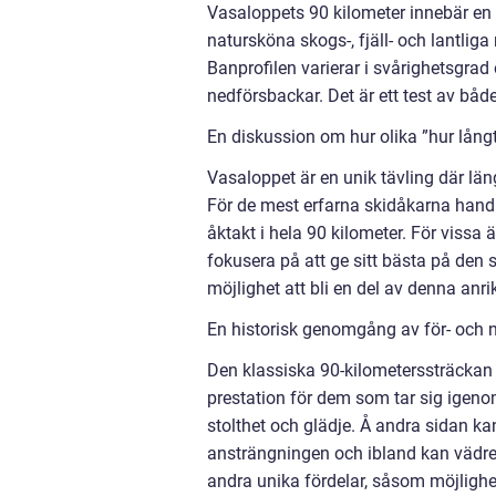
Vasaloppets 90 kilometer innebär en 
natursköna skogs-, fjäll- och lantlig
Banprofilen varierar i svårighetsgra
nedförsbackar. Det är ett test av båd
En diskussion om hur olika ”hur långt
Vasaloppet är en unik tävling där läng
För de mest erfarna skidåkarna handl
åktakt i hela 90 kilometer. För vissa 
fokusera på att ge sitt bästa på den 
möjlighet att bli en del av denna anrik
En historisk genomgång av för- och n
Den klassiska 90-kilometerssträckan 
prestation för dem som tar sig igenom
stolthet och glädje. Å andra sidan ka
ansträngningen och ibland kan vädret
andra unika fördelar, såsom möjlighe