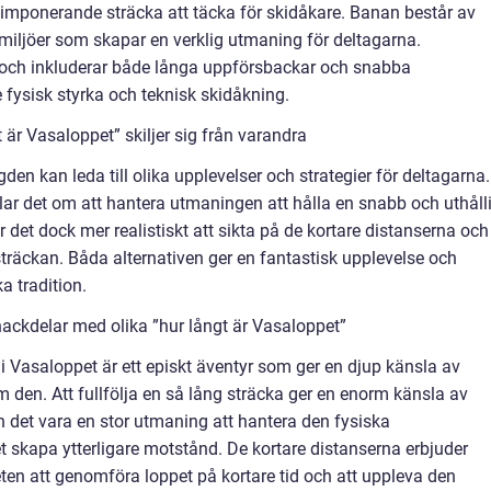
imponerande sträcka att täcka för skidåkare. Banan består av
a miljöer som skapar en verklig utmaning för deltagarna.
d och inkluderar både långa uppförsbackar och snabba
e fysisk styrka och teknisk skidåkning.
 är Vasaloppet” skiljer sig från varandra
den kan leda till olika upplevelser och strategier för deltagarna.
ar det om att hantera utmaningen att hålla en snabb och uthåll
är det dock mer realistiskt att sikta på de kortare distanserna och
sträckan. Båda alternativen ger en fantastisk upplevelse och
a tradition.
ackdelar med olika ”hur långt är Vasaloppet”
i Vasaloppet är ett episkt äventyr som ger en djup känsla av
 den. Att fullfölja en så lång sträcka ger en enorm känsla av
n det vara en stor utmaning att hantera den fysiska
 skapa ytterligare motstånd. De kortare distanserna erbjuder
ten att genomföra loppet på kortare tid och att uppleva den