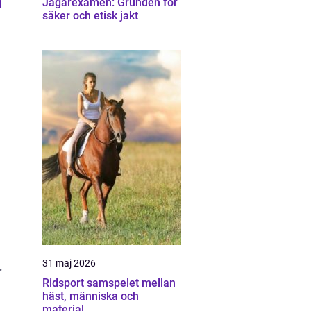
n
Jägarexamen: Grunden för
säker och etisk jakt
31 maj 2026
r
Ridsport samspelet mellan
häst, människa och
material