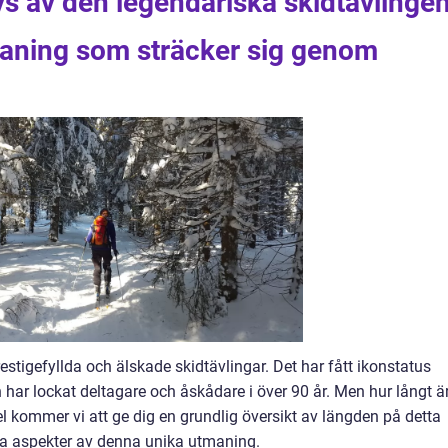
s av den legendariska skidtävlinge
aning som sträcker sig genom
stigefyllda och älskade skidtävlingar. Det har fått ikonstatus
h har lockat deltagare och åskådare i över 90 år. Men hur långt ä
l kommer vi att ge dig en grundlig översikt av längden på detta
ka aspekter av denna unika utmaning.