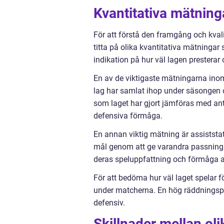
Kvantitativa mätnin
För att förstå den framgång och kvali
titta på olika kvantitativa mätningar
indikation på hur väl lagen presterar
En av de viktigaste mätningarna ino
lag har samlat ihop under säsongen 
som laget har gjort jämföras med ant
defensiva förmåga.
En annan viktig mätning är assiststat
mål genom att ge varandra passningar.
deras speluppfattning och förmåga a
För att bedöma hur väl laget spelar 
under matcherna. En hög räddningspro
defensiv.
Skillnader mellan ol