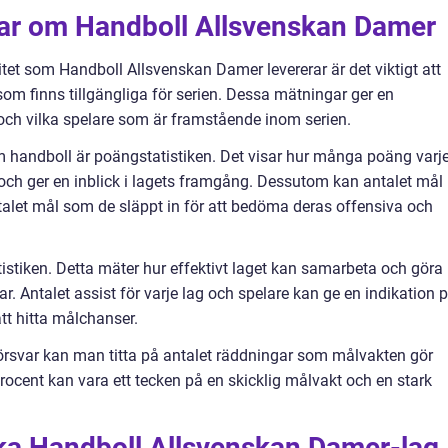
gar om Handboll Allsvenskan Damer
tet som Handboll Allsvenskan Damer levererar är det viktigt att
 som finns tillgängliga för serien. Dessa mätningar ger en
 och vilka spelare som är framstående inom serien.
m handboll är poängstatistiken. Det visar hur många poäng varj
och ger en inblick i lagets framgång. Dessutom kan antalet mål
alet mål som de släppt in för att bedöma deras offensiva och
istiken. Detta mäter hur effektivt laget kan samarbeta och göra
 Antalet assist för varje lag och spelare kan ge en indikation 
tt hitta målchanser.
försvar kan man titta på antalet räddningar som målvakten gör
cent kan vara ett tecken på en skicklig målvakt och en stark
ika Handboll Allsvenskan Damer-lag