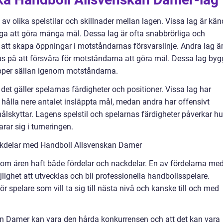
v olika spelstilar och skillnader mellan lagen. Vissa lag är kä
ga att göra många mål. Dessa lag är ofta snabbrörliga och
ör att skapa öppningar i motståndarnas försvarslinje. Andra lag ä
us på att försvåra för motståndarna att göra mål. Dessa lag byg
äpper sällan igenom motståndarna.
 det gäller spelarnas färdigheter och positioner. Vissa lag har
tt hålla nere antalet insläppta mål, medan andra har offensivt
lskyttar. Lagens spelstil och spelarnas färdigheter påverkar hu
rar sig i turneringen.
ckdelar med Handboll Allsvenskan Damer
m åren haft både fördelar och nackdelar. En av fördelarna me
jlighet att utvecklas och bli professionella handbollsspelare.
r spelare som vill ta sig till nästa nivå och kanske till och med
n Damer kan vara den hårda konkurrensen och att det kan vara