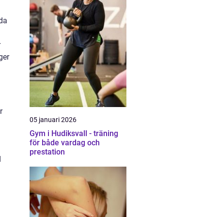
nda
r
ger
r
05 januari 2026
Gym i Hudiksvall - träning
för både vardag och
prestation
d