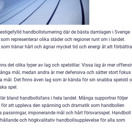
stigefylld handbollsturnering där de bästa damlagen i Sverige
ag som representerar olika städer och regioner runt om i landet.
 som tränar hårt och ägnar mycket tid och energi åt att förbättra
 det olika typer av lag och spelstilar. Vissa lag är mer offensi
många mål, medan andra är mer defensiva och sätter stort fokus
a mål. Det finns även lag som är kända för sin snabba spelstil 
ska spel.
r bland handbollsfans i hela landet. Många supportrar följer
a för att uppleva den spänning och dramatik som handbollen
ba passningar, imponerande mål och hårt försvarsspel. Handboll
hållande och högkvalitativ handbollsupplevelse för alla som