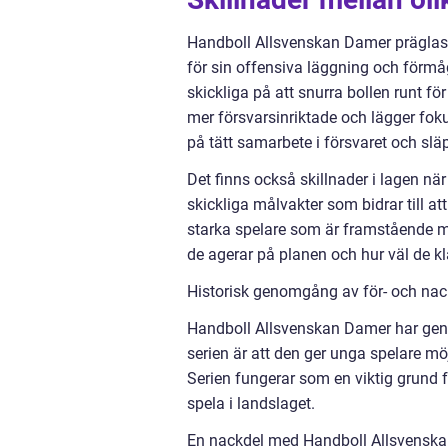
Handboll Allsvenskan Damer präglas a
för sin offensiva läggning och förmå
skickliga på att snurra bollen runt f
mer försvarsinriktade och lägger fok
på tätt samarbete i försvaret och sl
Det finns också skillnader i lagen när
skickliga målvakter som bidrar till a
starka spelare som är framstående må
de agerar på planen och hur väl de kla
Historisk genomgång av för- och na
Handboll Allsvenskan Damer har geno
serien är att den ger unga spelare mö
Serien fungerar som en viktig grund fö
spela i landslaget.
En nackdel med Handboll Allsvenska