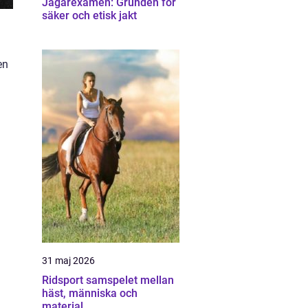
Jägarexamen: Grunden för
säker och etisk jakt
en
31 maj 2026
Ridsport samspelet mellan
häst, människa och
material