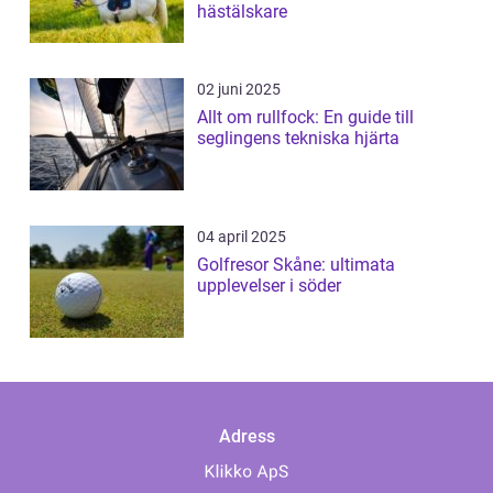
hästälskare
02 juni 2025
Allt om rullfock: En guide till
seglingens tekniska hjärta
04 april 2025
Golfresor Skåne: ultimata
upplevelser i söder
Adress