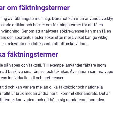
gar om fäktningstermer
tning av fäktningstermer i sig. Däremot kan man använda verkty
cerade artiklar och böcker om fäktningstermer för att få en
 användning. Genom att analysera sökfrekvenser kan man få en
re och sportentusiaster söker efter mest, vilket kan ge viktig
est relevanta och intressanta att utforska vidare.
ika fäktningstermer
de på vapen och fäktstil. Till exempel använder fäktare inom
 för att beskriva sina rörelser och tekniker. Även inom samma vap
ns individuella stil och preferenser.
tid och kan variera mellan olika fäktskolor och nationella
r fallit ur bruk medan andra har tillkommit eller ändrats. Det är
tt termer kan variera och att hålla sig uppdaterad inom den