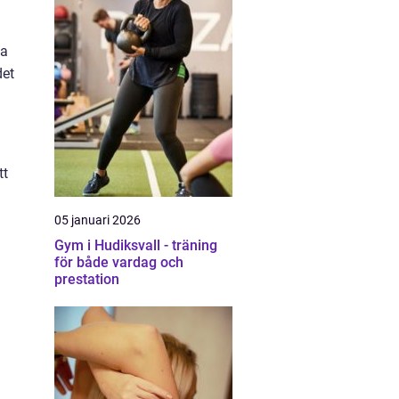
va
det
tt
05 januari 2026
Gym i Hudiksvall - träning
för både vardag och
prestation