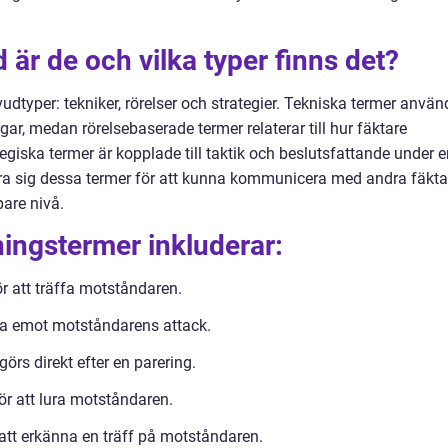
 är de och vilka typer finns det?
vudtyper: tekniker, rörelser och strategier. Tekniska termer använ
ngar, medan rörelsebaserade termer relaterar till hur fäktare
tegiska termer är kopplade till taktik och beslutsfattande under 
 lära sig dessa termer för att kunna kommunicera med andra fäkta
pare nivå.
ingstermer inkluderar:
ör att träffa motståndaren.
t ta emot motståndarens attack.
rs direkt efter en parering.
 för att lura motståndaren.
att erkänna en träff på motståndaren.