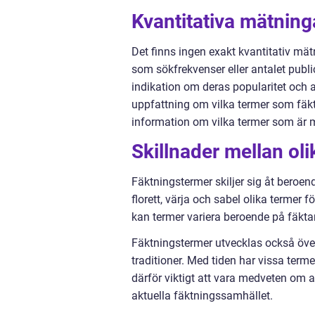
Kvantitativa mätnin
Det finns ingen exakt kvantitativ mä
som sökfrekvenser eller antalet publi
indikation om deras popularitet och
uppfattning om vilka termer som fäkta
information om vilka termer som är m
Skillnader mellan ol
Fäktningstermer skiljer sig åt beroen
florett, värja och sabel olika termer
kan termer variera beroende på fäktare
Fäktningstermer utvecklas också över 
traditioner. Med tiden har vissa terme
därför viktigt att vara medveten om a
aktuella fäktningssamhället.