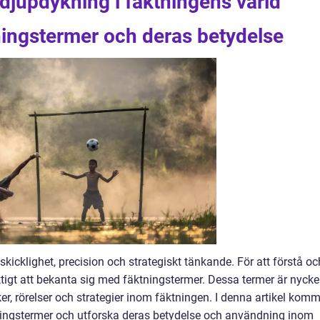
djupdykning i fäktningens värld
tningstermer och deras betydelse
skicklighet, precision och strategiskt tänkande. För att förstå oc
ktigt att bekanta sig med fäktningstermer. Dessa termer är nycke
ker, rörelser och strategier inom fäktningen. I denna artikel kom
ktningstermer och utforska deras betydelse och användning inom