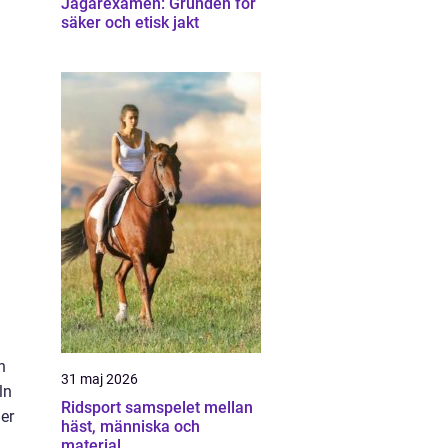
Jägarexamen: Grunden för
säker och etisk jakt
h
31 maj 2026
ln
Ridsport samspelet mellan
mer
häst, människa och
material