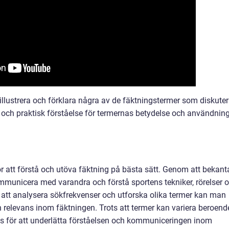
 illustrera och förklara några av de fäktningstermer som diskute
ell och praktisk förståelse för termernas betydelse och användnin
 att förstå och utöva fäktning på bästa sätt. Genom att bekant
mmunicera med varandra och förstå sportens tekniker, rörelser 
 att analysera sökfrekvenser och utforska olika termer kan man
ch relevans inom fäktningen. Trots att termer kan variera beroend
ats för att underlätta förståelsen och kommuniceringen inom