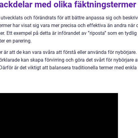
nackdelar med olika fäktningstermer
utvecklats och förändrats för att bättre anpassa sig och beskri
termer har visat sig vara mer precisa och effektiva än andra när 
ker. Ett exempel på detta är införandet av ”riposta” som en tydlig
ter en parering.
är att de kan vara svåra att förstå eller använda för nybörjare.
tförklarade kan skapa förvirring och göra det svårt för nybörjare a
ärför är det viktigt att balansera traditionella termer med enkla