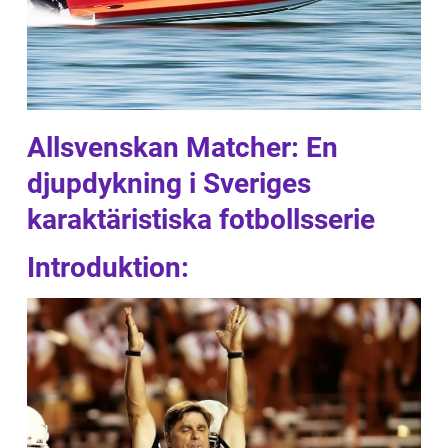
Allsvenskan Matcher: En
djupdykning i Sveriges
karaktäristiska fotbollsserie
Introduktion: