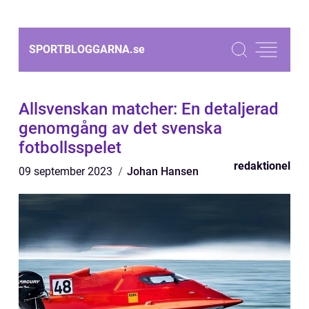
SPORTBLOGGARNA.
se
Allsvenskan matcher: En detaljerad
genomgång av det svenska
fotbollsspelet
redaktionel
09 september 2023
Johan Hansen