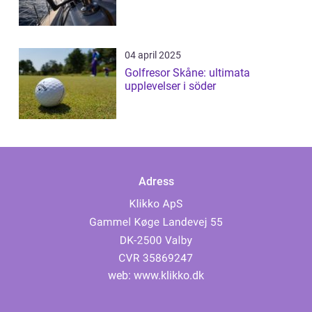
04 april 2025
Golfresor Skåne: ultimata
upplevelser i söder
Adress
web:
www.klikko.dk