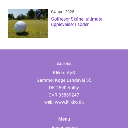
04 april 2025
Golfresor Skåne: ultimata
upplevelser i söder
Adress
web:
www.klikko.dk
Menu
Annonsering