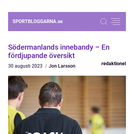
SPORTBLOGGARNA.
se
Södermanlands innebandy – En
fördjupande översikt
redaktionel
30 augusti 2023
Jon Larsson