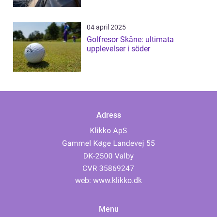
04 april 2025
Golfresor Skåne: ultimata
upplevelser i söder
Adress
web:
www.klikko.dk
Menu