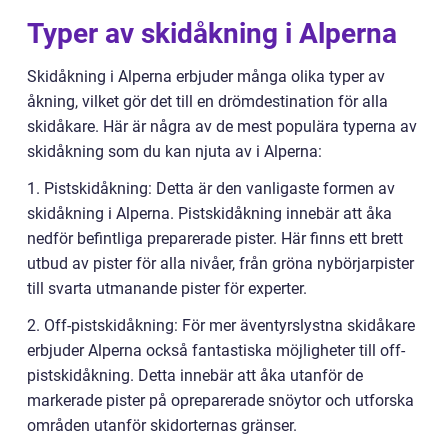
Typer av skidåkning i Alperna
Skidåkning i Alperna erbjuder många olika typer av
åkning, vilket gör det till en drömdestination för alla
skidåkare. Här är några av de mest populära typerna av
skidåkning som du kan njuta av i Alperna:
1. Pistskidåkning: Detta är den vanligaste formen av
skidåkning i Alperna. Pistskidåkning innebär att åka
nedför befintliga preparerade pister. Här finns ett brett
utbud av pister för alla nivåer, från gröna nybörjarpister
till svarta utmanande pister för experter.
2. Off-pistskidåkning: För mer äventyrslystna skidåkare
erbjuder Alperna också fantastiska möjligheter till off-
pistskidåkning. Detta innebär att åka utanför de
markerade pister på opreparerade snöytor och utforska
områden utanför skidorternas gränser.