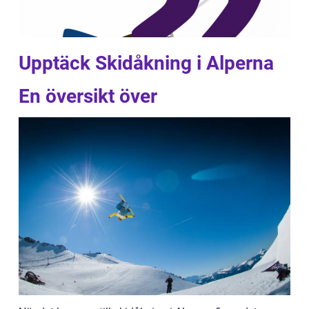
Upptäck Skidåkning i Alperna
En översikt över