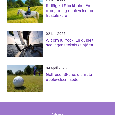
Ridläger i Stockholm: En
oförglömlig upplevelse för
hästälskare
02 juni 2025
Allt om rullfock: En guide till
seglingens tekniska hjärta
04 april 2025
Golfresor Skåne: ultimata
upplevelser i söder
Adress