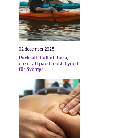
02 december 2025
Packraft: Lätt att bära,
enkel att paddla och byggd
för äventyr