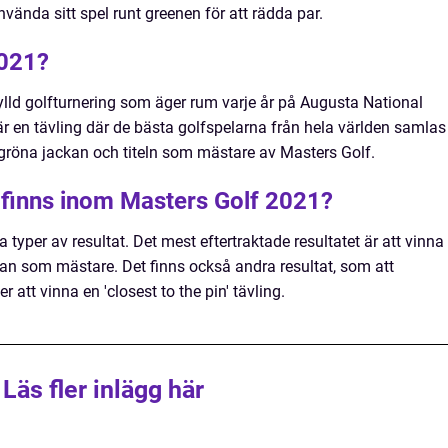
nvända sitt spel runt greenen för att rädda par.
2021?
ylld golfturnering som äger rum varje år på Augusta National
är en tävling där de bästa golfspelarna från hela världen samlas
e gröna jackan och titeln som mästare av Masters Golf.
t finns inom Masters Golf 2021?
typer av resultat. Det mest eftertraktade resultatet är att vinna
an som mästare. Det finns också andra resultat, som att
 att vinna en 'closest to the pin' tävling.
Läs fler inlägg här