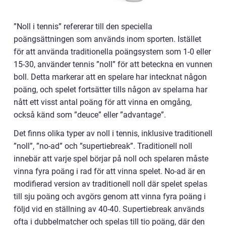
”Noll i tennis” refererar till den speciella
poängsättningen som används inom sporten. Istället
för att använda traditionella poängsystem som 1-0 eller
15-30, använder tennis ”noll” för att beteckna en vunnen
boll. Detta markerar att en spelare har intecknat någon
poäng, och spelet fortsätter tills någon av spelarna har
nått ett visst antal poäng för att vinna en omgång,
också känd som ”deuce” eller ”advantage”.
Det finns olika typer av noll i tennis, inklusive traditionell
”noll”, ”no-ad” och ”supertiebreak”. Traditionell noll
innebär att varje spel börjar på noll och spelaren måste
vinna fyra poäng i rad för att vinna spelet. No-ad är en
modifierad version av traditionell noll där spelet spelas
till sju poäng och avgörs genom att vinna fyra poäng i
följd vid en ställning av 40-40. Supertiebreak används
ofta i dubbelmatcher och spelas till tio poäng, där den