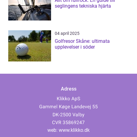
Allt om rullfock: En guide till
seglingens tekniska hjärta
04 april 2025
Golfresor Skåne: ultimata
upplevelser i söder
Adress
web:
www.klikko.dk