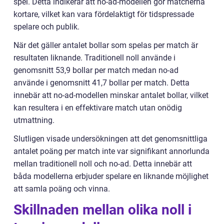
spel. Detta indikerar att no-ad-modellen gör matcherna
kortare, vilket kan vara fördelaktigt för tidspressade
spelare och publik.
När det gäller antalet bollar som spelas per match är
resultaten liknande. Traditionell noll använde i
genomsnitt 53,9 bollar per match medan no-ad
använde i genomsnitt 41,7 bollar per match. Detta
innebär att no-ad-modellen minskar antalet bollar, vilket
kan resultera i en effektivare match utan onödig
utmattning.
Slutligen visade undersökningen att det genomsnittliga
antalet poäng per match inte var signifikant annorlunda
mellan traditionell noll och no-ad. Detta innebär att
båda modellerna erbjuder spelare en liknande möjlighet
att samla poäng och vinna.
Skillnaden mellan olika noll i