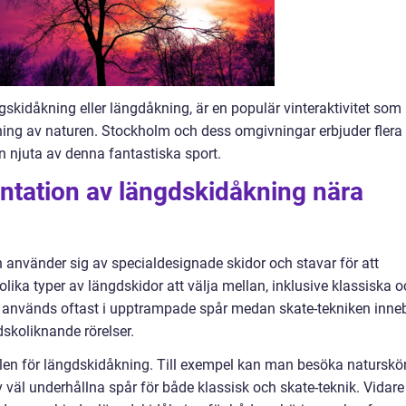
kidåkning eller längdåkning, är en populär vinteraktivitet som
ning av naturen. Stockholm och dess omgivningar erbjuder flera
 njuta av denna fantastiska sport.
ntation av längdskidåkning nära
använder sig av specialdesignade skidor och stavar för att
 olika typer av längdskidor att välja mellan, inklusive klassiska 
or används oftast i upptrampade spår medan skate-tekniken inne
dskoliknande rörelser.
llen för längdskidåkning. Till exempel kan man besöka natursk
 väl underhållna spår för både klassisk och skate-teknik. Vidare