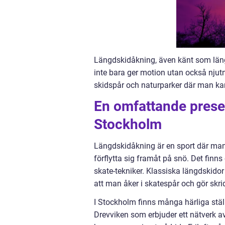
Längdskidåkning, även känt som längs
inte bara ger motion utan också njut
skidspår och naturparker där man kan
En omfattande prese
Stockholm
Längdskidåkning är en sport där man 
förflytta sig framåt på snö. Det finns
skate-tekniker. Klassiska längdskid
att man åker i skatespår och gör skri
I Stockholm finns många härliga stä
Drevviken som erbjuder ett nätverk av