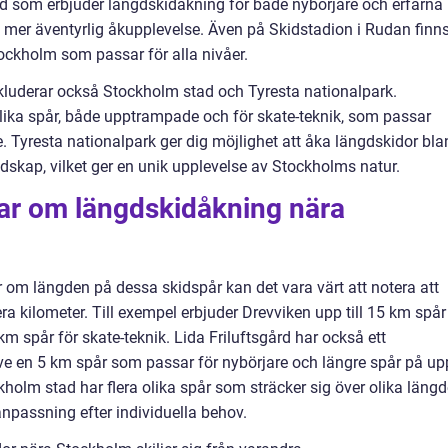
rd som erbjuder längdskidåkning för både nybörjare och erfarna
mer äventyrlig åkupplevelse. Även på Skidstadion i Rudan finn
ockholm som passar för alla nivåer.
kluderar också Stockholm stad och Tyresta nationalpark.
ika spår, både upptrampade och för skate-teknik, som passar
 Tyresta nationalpark ger dig möjlighet att åka längdskidor bla
dskap, vilket ger en unik upplevelse av Stockholms natur.
gar om längdskidåkning nära
r om längden på dessa skidspår kan det vara värt att notera att
ra kilometer. Till exempel erbjuder Drevviken upp till 15 km spår
m spår för skate-teknik. Lida Friluftsgård har också ett
ve en 5 km spår som passar för nybörjare och längre spår på up
kholm stad har flera olika spår som sträcker sig över olika längd
 anpassning efter individuella behov.