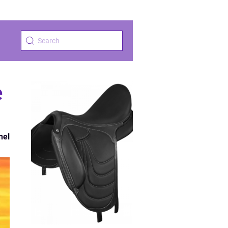
e
nel