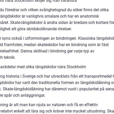
or nära Stockholm skiljer sig från varandra
du föredrar och vilken svårighetsgrad du söker finns det olika
a längdskidor är vanligtvis smalare och har en anatomisk
påret. Skate-längdskidor å andra sidan är bredare och kortare fö
jlighet att göra skridskoliknande rörelser.
r syns också i utformningen av bindningen. Klassiska längdskid
id framfoten, medan skateskidor har en bindning som är fäst
relsefrihet. Denna skillnad i bindning ger varje typ av
h teknik.
nackdelar med olika längdskidor nära Stockholm
 historia i Sverige och har utvecklats från ett transportmedel ti
gdskidor har varit den traditionella formen av längdskidåkning 
k. Skate-längdskidåkning har däremot vuxit i popularitet på sena
ättre spår och anläggningar.
ing är att man kan njuta av naturen och få en effektiv
lativt enkelt att lära sig och kräver inte mycket utrustning. Ska