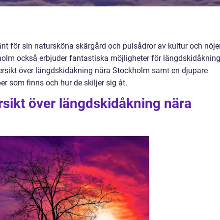
nt för sin natursköna skärgård och pulsådror av kultur och nöje
olm också erbjuder fantastiska möjligheter för längdskidåkning
versikt över längdskidåkning nära Stockholm samt en djupare
per som finns och hur de skiljer sig åt.
sikt över längdskidåkning nära