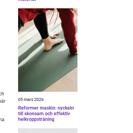
och
05 mars 2026
bär
Reformer maskin: nyckeln
till skonsam och effektiv
helkroppsträning
öna