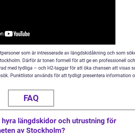
vatpersoner som är intresserade av längdskidåkning och som sök
ockholm. Därför är tonen formell för att ge en professionell oc
rerad med tydliga – och H2-taggar för att öka chansen att visas 
sök. Punktlistor används för att tydligt presentera information 
FAQ
t hyra längdskidor och utrustning för
heten av Stockholm?