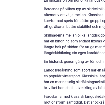
En diskussion om hur olika längdskid
Beroende på vilken typ av skidteknik 
alternativ att välja mellan. Klassisk
kurvformad spets för bättre grepp i s
att ge åkaren bättre stabilitet och mö
Skillnaderna mellan olika längdskido
har en bindning som endast fixeras v
längre bak på skidan för att ge mer rö
längdskidåkning sin egen karaktär oc
En historisk genomgång av för- och 
Längdskidåkning som sport har en lång
en populär vintersport. Klassiska län
har en mer naturlig skidåkningstekni
år, vilket har lett till utveckling av b
Fördelarna med klassisk längdskidåkn
motionsform samtidigt. Det är också re