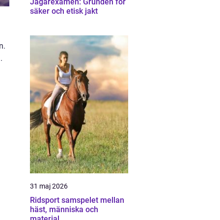
Jägarexamen: Grunden för
säker och etisk jakt
n.
.
31 maj 2026
Ridsport samspelet mellan
häst, människa och
material