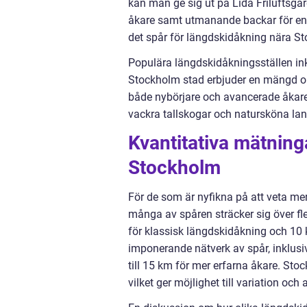
kan man ge sig ut på Lida Friluftsgå
åkare samt utmanande backar för en 
det spår för längdskidåkning nära St
Populära längdskidåkningsställen in
Stockholm stad erbjuder en mängd ol
både nybörjare och avancerade åkare.
vackra tallskogar och natursköna lan
Kvantitativa mätnin
Stockholm
För de som är nyfikna på att veta me
många av spåren sträcker sig över fle
för klassisk längdskidåkning och 10 k
imponerande nätverk av spår, inklusi
till 15 km för mer erfarna åkare. Stoc
vilket ger möjlighet till variation och