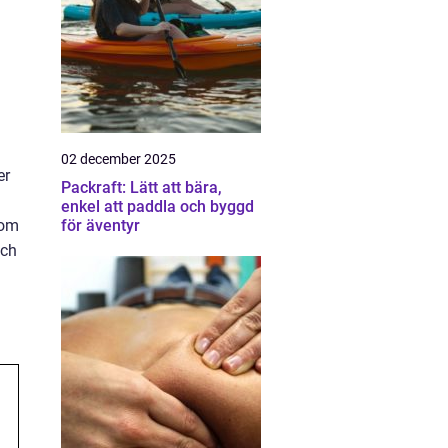
02 december 2025
er
Packraft: Lätt att bära,
h
enkel att paddla och byggd
för äventyr
som
och