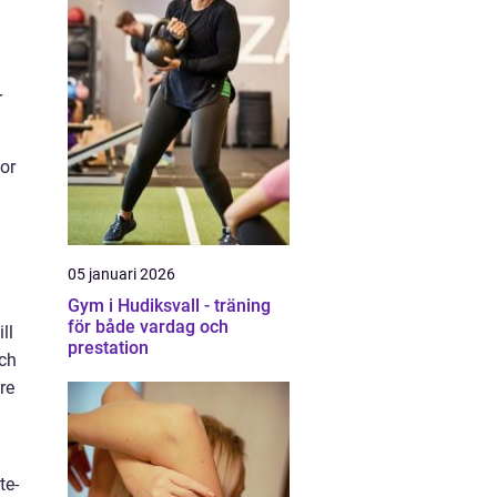
r
or
05 januari 2026
Gym i Hudiksvall - träning
för både vardag och
ll
prestation
och
re
te-