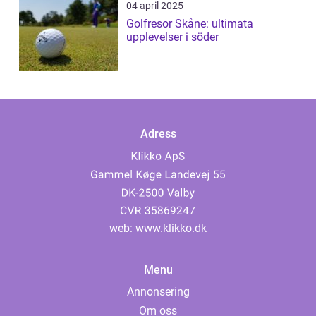
04 april 2025
Golfresor Skåne: ultimata
upplevelser i söder
Adress
web:
www.klikko.dk
Menu
Annonsering
Om oss