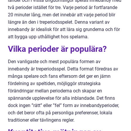
länder och i vissa ungdomsligor spelas innebandy med
två perioder istället för tre. Varje period är fortfarande
20 minuter lång, men det innebär att varje period blir
längre än den i treperiodsspelet. Denna variant av
innebandy är idealisk för att lära sig grunderna och för
att bygga upp uthållighet hos spelarna.
Vilka perioder är populära?
Den vanligaste och mest populära formen av
innebandy är treperiodsspel. Detta format föredras av
många spelare och fans eftersom det ger en jämn
fördelning av speltiden, möjliggör strategiska
förändringar mellan perioderna och skapar en
spännande upplevelse för alla inblandade. Det finns
dock ingen ”rätt” eller ”fel” form av innebandyperioder,
och det beror ofta på personliga preferenser, lokala
traditioner eller tävlingens regler.