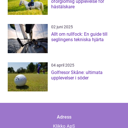
oförglömlig upplevelse för
hästälskare
02 juni 2025
Allt om rullfock: En guide till
seglingens tekniska hjärta
04 april 2025
Golfresor Skåne: ultimata
upplevelser i söder
Adress