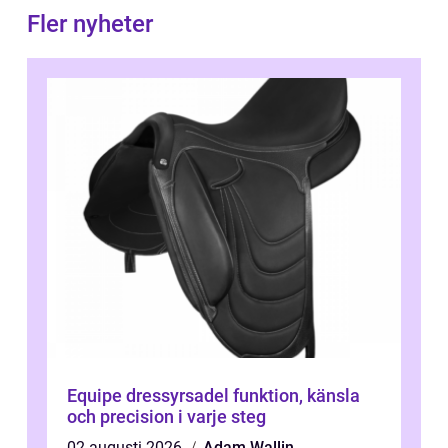
Fler nyheter
Equipe dressyrsadel funktion, känsla
och precision i varje steg
02 augusti 2026
Adam Wallin