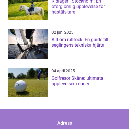
Ridläger i Stockholm: En
oförglömlig upplevelse för
hästälskare
02 juni 2025
Allt om rullfock: En guide till
seglingens tekniska hjärta
04 april 2025
Golfresor Skåne: ultimata
upplevelser i söder
Adress