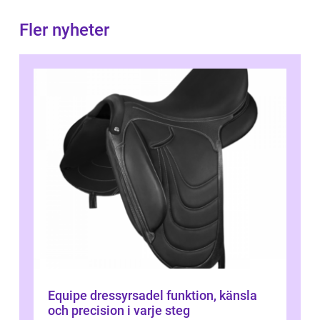
Fler nyheter
Equipe dressyrsadel funktion, känsla
och precision i varje steg