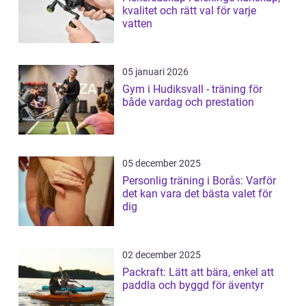
kvalitet och rätt val för varje
vatten
05 januari 2026
Gym i Hudiksvall - träning för
både vardag och prestation
05 december 2025
Personlig träning i Borås: Varför
det kan vara det bästa valet för
dig
02 december 2025
Packraft: Lätt att bära, enkel att
paddla och byggd för äventyr