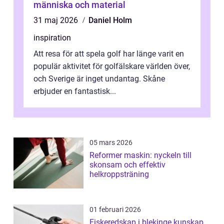
människa och material
31 maj 2026
Daniel Holm
inspiration
Att resa för att spela golf har länge varit en
populär aktivitet för golfälskare världen över,
och Sverige är inget undantag. Skåne
erbjuder en fantastisk...
05 mars 2026
Reformer maskin: nyckeln till
skonsam och effektiv
helkroppsträning
01 februari 2026
Fiskeredskap i blekinge kunskap,