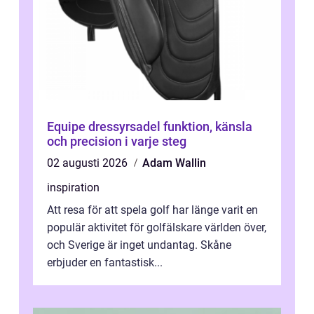
Equipe dressyrsadel funktion, känsla
och precision i varje steg
02 augusti 2026
Adam Wallin
inspiration
Att resa för att spela golf har länge varit en
populär aktivitet för golfälskare världen över,
och Sverige är inget undantag. Skåne
erbjuder en fantastisk...