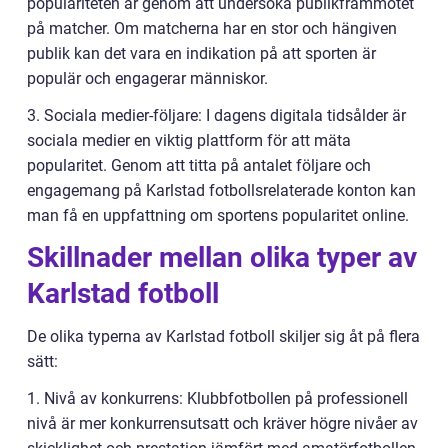
populariteten är genom att undersöka publikframmötet
på matcher. Om matcherna har en stor och hängiven
publik kan det vara en indikation på att sporten är
populär och engagerar människor.
3. Sociala medier-följare: I dagens digitala tidsålder är
sociala medier en viktig plattform för att mäta
popularitet. Genom att titta på antalet följare och
engagemang på Karlstad fotbollsrelaterade konton kan
man få en uppfattning om sportens popularitet online.
Skillnader mellan olika typer av
Karlstad fotboll
De olika typerna av Karlstad fotboll skiljer sig åt på flera
sätt:
1. Nivå av konkurrens: Klubbfotbollen på professionell
nivå är mer konkurrensutsatt och kräver högre nivåer av