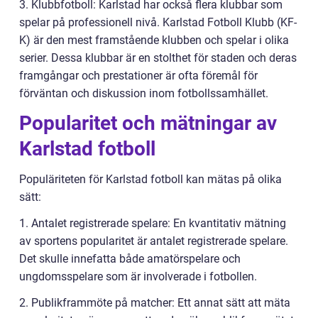
3. Klubbfotboll: Karlstad har också flera klubbar som
spelar på professionell nivå. Karlstad Fotboll Klubb (KF-
K) är den mest framstående klubben och spelar i olika
serier. Dessa klubbar är en stolthet för staden och deras
framgångar och prestationer är ofta föremål för
förväntan och diskussion inom fotbollssamhället.
Popularitet och mätningar av
Karlstad fotboll
Populäriteten för Karlstad fotboll kan mätas på olika
sätt:
1. Antalet registrerade spelare: En kvantitativ mätning
av sportens popularitet är antalet registrerade spelare.
Det skulle innefatta både amatörspelare och
ungdomsspelare som är involverade i fotbollen.
2. Publikframmöte på matcher: Ett annat sätt att mäta