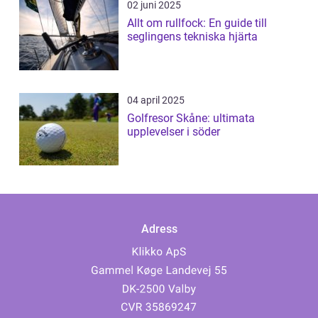
02 juni 2025
Allt om rullfock: En guide till
seglingens tekniska hjärta
04 april 2025
Golfresor Skåne: ultimata
upplevelser i söder
Adress