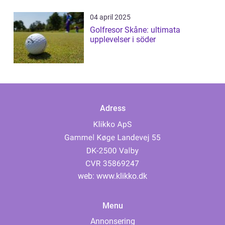
04 april 2025
Golfresor Skåne: ultimata
upplevelser i söder
Adress
web:
www.klikko.dk
Menu
Annonsering