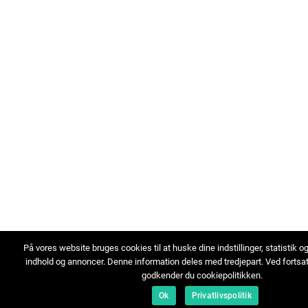
På vores website bruges cookies til at huske dine indstillinger, statistik o
indhold og annoncer. Denne information deles med tredjepart. Ved fortsa
godkender du cookiepolitikken.
Ok
Privatlivspolitik