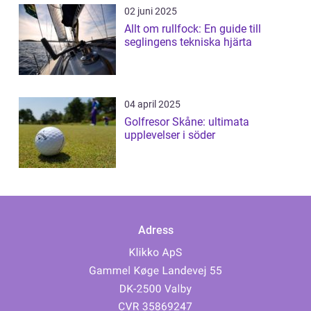
02 juni 2025
Allt om rullfock: En guide till
seglingens tekniska hjärta
04 april 2025
Golfresor Skåne: ultimata
upplevelser i söder
Adress