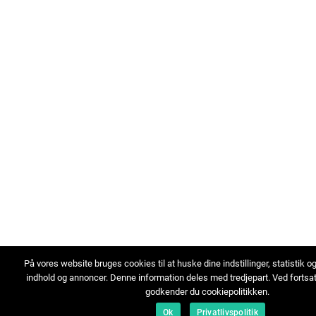
På vores website bruges cookies til at huske dine indstillinger, statistik o
indhold og annoncer. Denne information deles med tredjepart. Ved fortsa
godkender du cookiepolitikken.
Ok
Privatlivspolitik