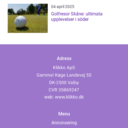
04 april 2025
Golfresor Skåne: ultimata
upplevelser i söder
Adress
web:
www.klikko.dk
Menu
Annonsering