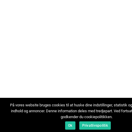
På vores website bruges cookies til at huske dine indstillinger, statistik o
indhold og annoncer. Denne information deles med tredjepart. Ved fortsa
godkender du cookiepolitikken.
Ok
Privatlivspolitik