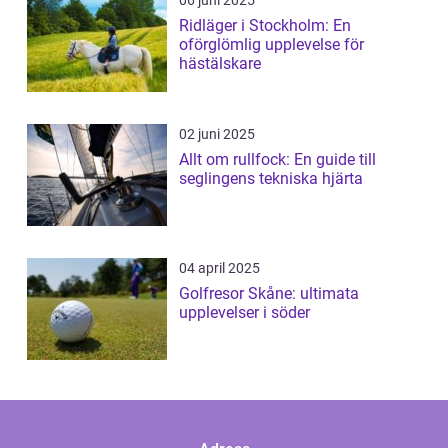
Ridläger i Stockholm: En
oförglömlig upplevelse för
hästälskare
02 juni 2025
Allt om rullfock: En guide till
seglingens tekniska hjärta
04 april 2025
Golfresor Skåne: ultimata
upplevelser i söder