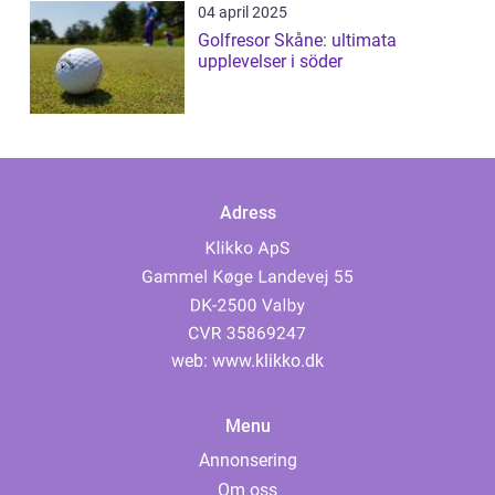
04 april 2025
Golfresor Skåne: ultimata
upplevelser i söder
Adress
web:
www.klikko.dk
Menu
Annonsering
Om oss