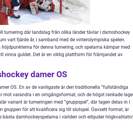
l turnering där landslag från olika länder tävlar i damishockey
um vart fjärde år, i samband med de vinterolympiska spelen.
 höjdpunkterna för denna turnering, och spelarna kämpar med
tt vinna guldet. Det är en viktig plattform för främjandet av
 ishockey damer OS
amer OS. En av de vanligaste är den traditionella ”fullständiga
ar mot varandra i en omgångsformat, och de högst rankade lag
ulär variant är turneringen med ”gruppspel”, där lagen delas in i
ruppen för att kvalificera sig till slutspel. Oavsett format, är
 bästa damhockeyspelarna i världen och erbjuder högkvalitativ