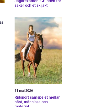
Jägarexamen: Grunden för
säker och etisk jakt
las
31 maj 2026
Ridsport samspelet mellan
häst, människa och
material