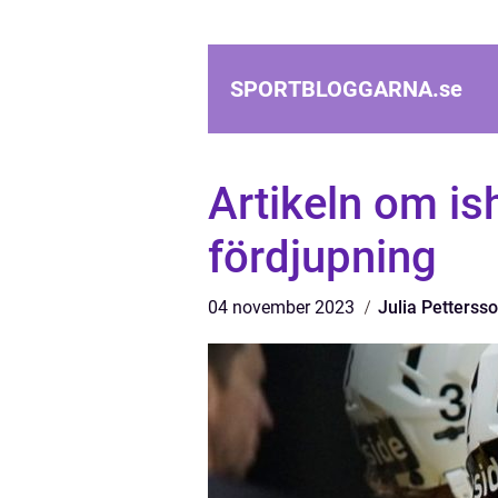
SPORTBLOGGARNA.
se
Artikeln om i
fördjupning
04 november 2023
Julia Petterss