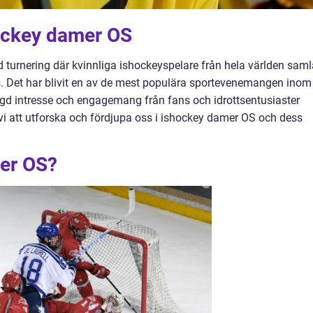
hockey damer OS
d turnering där kvinnliga ishockeyspelare från hela världen sam
ons. Det har blivit en av de mest populära sportevenemangen inom
ngd intresse och engagemang från fans och idrottsentusiaster
 vi att utforska och fördjupa oss i ishockey damer OS och dess
er OS?