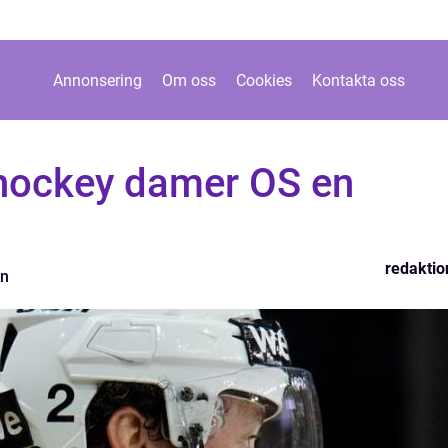
Annonsering
Om oss
Cookies
Kontakta oss
shockey damer OS en
redaktio
on