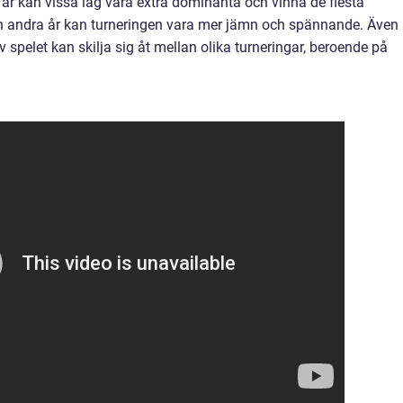
år kan vissa lag vara extra dominanta och vinna de flesta
 andra år kan turneringen vara mer jämn och spännande. Även
 spelet kan skilja sig åt mellan olika turneringar, beroende på