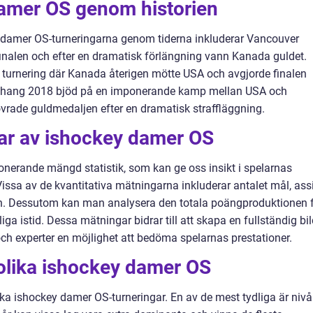
amer OS genom historien
 damer OS-turneringarna genom tiderna inkluderar Vancouver
inalen och efter en dramatisk förlängning vann Kanada guldet.
turnering där Kanada återigen mötte USA och avgjorde finalen
gchang 2018 bjöd på en imponerande kamp mellan USA och
vrade guldmedaljen efter en dramatisk straffläggning.
gar av ishockey damer OS
nerande mängd statistik, som kan ge oss insikt i spelarnas
Vissa av de kvantitativa mätningarna inkluderar antalet mål, assi
ch. Dessutom kan man analysera den totala poängproduktionen 
ga istid. Dessa mätningar bidrar till att skapa en fullständig bi
h experter en möjlighet att bedöma spelarnas prestationer.
 olika ishockey damer OS
lika ishockey damer OS-turneringar. En av de mest tydliga är niv