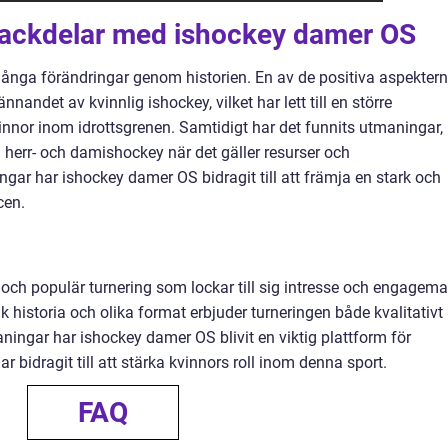
 nackdelar med ishockey damer OS
nga förändringar genom historien. En av de positiva aspekter
andet av kvinnlig ishockey, vilket har lett till en större
kvinnor inom idrottsgrenen. Samtidigt har det funnits utmaningar,
 herr- och damishockey när det gäller resurser och
r har ishockey damer OS bidragit till att främja en stark och
cen.
ch populär turnering som lockar till sig intresse och engagem
k historia och olika format erbjuder turneringen både kvalitativt
ningar har ishockey damer OS blivit en viktig plattform för
 bidragit till att stärka kvinnors roll inom denna sport.
FAQ