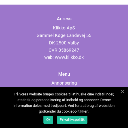
Adress
web:
www.klikko.dk
Menu
Annonsering
Om oss
På vores website bruges cookies til at huske dine indstillinger,
Cookies
statistik og personalisering af indhold og annoncer. Denne
information deles med tredjepart. Ved fortsat brug af websiden
Kontakta oss
godkender du cookiepolitikken.
Sitemap
Ok
Privatlivspolitik